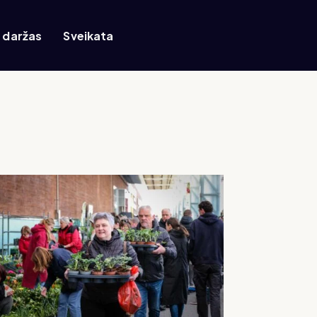
r daržas
Sveikata