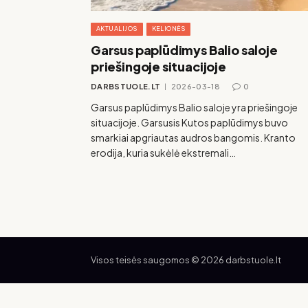
AKTUALIJOS
KELIONĖS
Garsus paplūdimys Balio saloje
priešingoje situacijoje
DARBSTUOLE.LT
2026-03-18
0
Garsus paplūdimys Balio saloje yra priešingoje
situacijoje. Garsusis Kutos paplūdimys buvo
smarkiai apgriautas audros bangomis. Kranto
erodija, kuria sukėlė ekstremali…
Visos teisės saugomos © 2026 darbstuole.lt