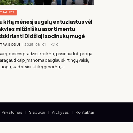
TUALIJOS
u kitą mėnesį augalų entuziastus vėl
kvies milžinišku asortimentu
siskirianti Didžioji sodinukų mugė
STRA SODUI
2025-08-01
0
arą, rudens pradžioje reikėtų pasinaudoti proga
paragauti kaip įmanoma daugiau skirtingų vaisių
 uogų, kad atsirinkti ką gi norėtųsi…
Privatumas
Slapukai
Archyvas
Kontaktai