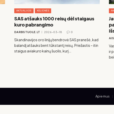
AKTUALIJOS
KELIONĖS
AK
SAS atšauks 1000 reisų dėl staigaus
Ja
kuro pabrangimo
pa
iš
DARBSTUOLE.LT
2026-03-18
0
AI
Skandinavijos oro linijų bendrovė SAS pranešė, kad
balandį atšauks bent tūkstantį reisų. Priežastis – itin
Vas
staigus aviakuro kainų šuolis, kurį…
ir 
bei
Apie mus