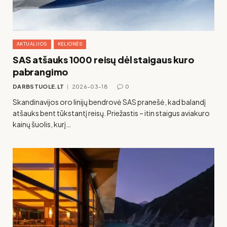
AKTUALIJOS
KELIONĖS
SAS atšauks 1000 reisų dėl staigaus kuro
pabrangimo
DARBSTUOLE.LT
2026-03-18
0
Skandinavijos oro linijų bendrovė SAS pranešė, kad balandį
atšauks bent tūkstantį reisų. Priežastis – itin staigus aviakuro
kainų šuolis, kurį…