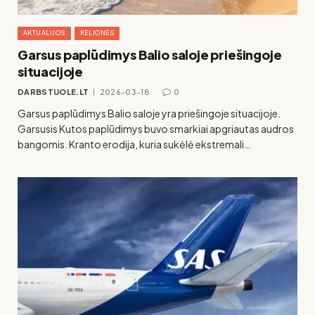
AKTUALIJOS
KELIONĖS
Garsus paplūdimys Balio saloje priešingoje
situacijoje
DARBSTUOLE.LT
2026-03-18
0
Garsus paplūdimys Balio saloje yra priešingoje situacijoje.
Garsusis Kutos paplūdimys buvo smarkiai apgriautas audros
bangomis. Kranto erodija, kuria sukėlė ekstremali…