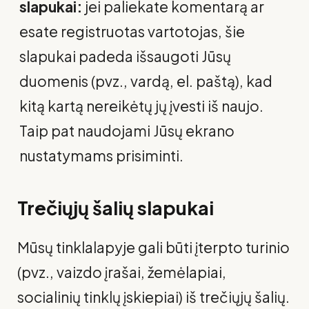
slapukai:
jei paliekate komentarą ar
esate registruotas vartotojas, šie
slapukai padeda išsaugoti Jūsų
duomenis (pvz., vardą, el. paštą), kad
kitą kartą nereikėtų jų įvesti iš naujo.
Taip pat naudojami Jūsų ekrano
nustatymams prisiminti.
Trečiųjų šalių slapukai
Mūsų tinklalapyje gali būti įterpto turinio
(pvz., vaizdo įrašai, žemėlapiai,
socialinių tinklų įskiepiai) iš trečiųjų šalių.