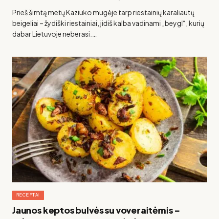
Prieš šimtą metų Kaziuko mugėje tarp riestainių karaliautų
beigeliai – žydiški riestainiai, jidiš kalba vadinami „beygl“, kurių
dabar Lietuvoje neberasi.…
RECEPTAI
Jaunos keptos bulvės su voveraitėmis –