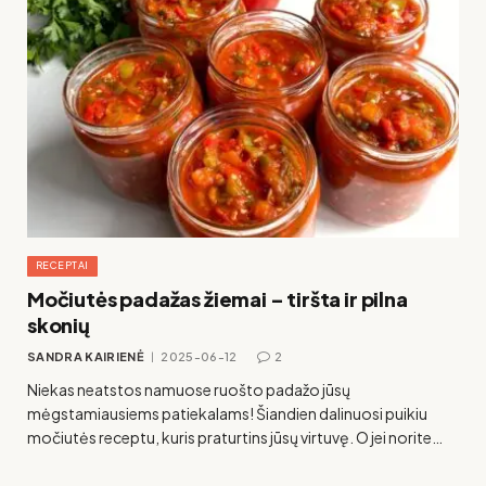
RECEPTAI
Močiutės padažas žiemai – tiršta ir pilna
skonių
SANDRA KAIRIENĖ
2025-06-12
2
Niekas neatstos namuose ruošto padažo jūsų
mėgstamiausiems patiekalams! Šiandien dalinuosi puikiu
močiutės receptu, kuris praturtins jūsų virtuvę. O jei norite…