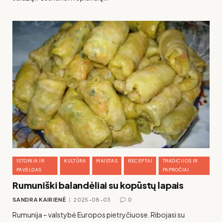
ISTORIJA IR
KULTŪRA
MAISTAS
RECEPTAI
TRADICIJOS IR
PAVELDAS
PAPROČIAI
Rumuniški balandėliai su kopūstų lapais
SANDRA KAIRIENĖ
2025-08-03
0
Rumunija – valstybė Europos pietryčiuose. Ribojasi su