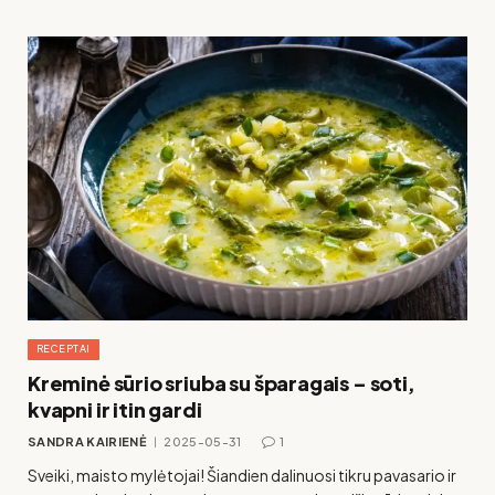
RECEPTAI
Kreminė sūrio sriuba su šparagais – soti,
kvapni ir itin gardi
SANDRA KAIRIENĖ
2025-05-31
1
Sveiki, maisto mylėtojai! Šiandien dalinuosi tikru pavasario ir