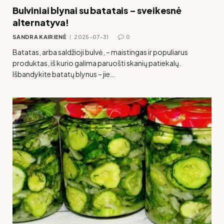
Bulviniai blynai su batatais – sveikesnė
alternatyva!
SANDRA KAIRIENĖ
2025-07-31
0
Batatas, arba saldžioji bulvė, – maistingas ir populiarus
produktas, iš kurio galima paruošti skanių patiekalų.
Išbandykite batatų blynus – jie…