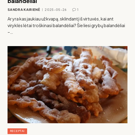
balandėliai
SANDRA KAIRIENĖ
2025-05-26
1
Ar yra kas jaukiau už kvapą, sklindantį iš virtuvės, kai ant
viryklės lėtai troškinasi balandėliai? Šie liesi grybų balandėliai
–…
RECEPTAI