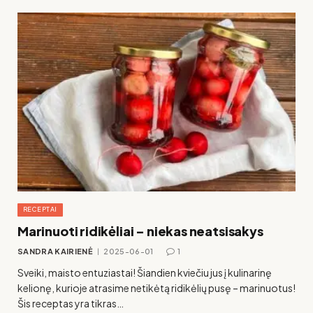
RECEPTAI
Marinuoti ridikėliai – niekas neatsisakys
SANDRA KAIRIENĖ
2025-06-01
1
Sveiki, maisto entuziastai! Šiandien kviečiu jus į kulinarinę
kelionę, kurioje atrasime netikėtą ridikėlių pusę – marinuotus!
Šis receptas yra tikras…