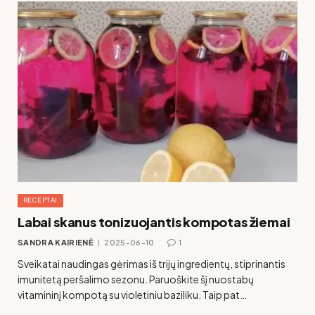
RECEPTAI
Labai skanus tonizuojantis kompotas žiemai
SANDRA KAIRIENĖ
2025-06-10
1
Sveikatai naudingas gėrimas iš trijų ingredientų, stiprinantis
imunitetą peršalimo sezonu. Paruoškite šį nuostabų
vitamininį kompotą su violetiniu baziliku. Taip pat…