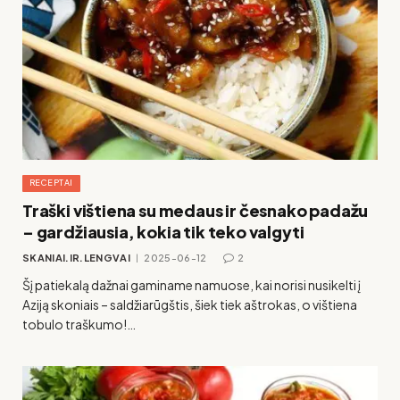
RECEPTAI
Traški vištiena su medaus ir česnako padažu
– gardžiausia, kokia tik teko valgyti
SKANIAI.IR.LENGVAI
2025-06-12
2
Šį patiekalą dažnai gaminame namuose, kai norisi nusikelti į
Aziją skoniais – saldžiarūgštis, šiek tiek aštrokas, o vištiena
tobulo traškumo!…