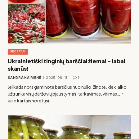
RECEPTAI
Ukrainietiški tinginių barščiai žiemai – labai
skanūs!
SANDRA KAIRIENĖ
2025-08-11
1
Jei kada nors gaminote barsčius nuo nulio, žinote, kiek laiko
užtrunka visų daržovių pjaustymas, tarkavimas, virimas… Ir
kaip kartais norėtųsi,…