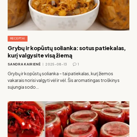
RECEPTAI
Grybų ir kopūstų solianka: sotus patiekalas,
kurį valgysite visą žiemą
SANDRA KAIRIENĖ
2025-08-13
1
Grybų ir kopūstų solianka – tai patiekalas, kurį žiemos
vakarais norisi valgyti vėl ir vėl. Šis aromatingas troškinys
sujungia sodo…