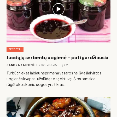
RECEPTAI
Juodųjų serbentų uogienė – pati gardžiausia
SANDRA KAIRIENĖ
2025-06-15
2
Turbūt niekas labiau neprimena vasaros nei šviežiai virtos
uogienės kvapas, užplūdęs visą virtuvę. Šios tamsios,
rūgštoko skonio uogos yra tikras…