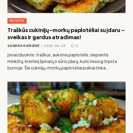
RECEPTAI
Traškūs cukinijų-morkų paplotėliai su įdaru –
sveikas ir gardus atradimas!
SANDRA KAIRIENĖ
2025-06-29
2
Įsivaizduokite: traškus, auksinis paplotėlis, slepiantis
minkštą, kreminį špinatų ir sūrio įdarą, kuris tiesiog tirpsta
burnoje. Šie cukinijų-morkų paplotėliai puikiai tinka…