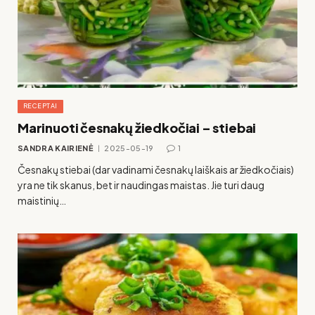
RECEPTAI
Marinuoti česnakų žiedkočiai – stiebai
SANDRA KAIRIENĖ
2025-05-19
1
Česnakų stiebai (dar vadinami česnakų laiškais ar žiedkočiais)
yra ne tik skanus, bet ir naudingas maistas. Jie turi daug
maistinių…