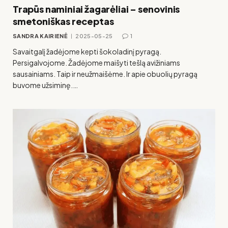
Trapūs naminiai žagarėliai – senovinis
smetoniškas receptas
SANDRA KAIRIENĖ
2025-05-25
1
Savaitgalį žadėjome kepti šokoladinį pyragą.
Persigalvojome. Žadėjome maišyti tešlą avižiniams
sausainiams. Taip ir neužmaišėme. Ir apie obuolių pyragą
buvome užsiminę.…