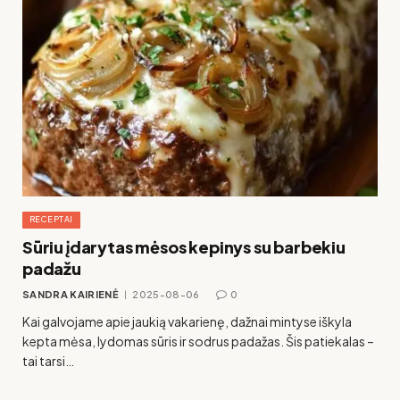
RECEPTAI
Sūriu įdarytas mėsos kepinys su barbekiu
padažu
SANDRA KAIRIENĖ
2025-08-06
0
Kai galvojame apie jaukią vakarienę, dažnai mintyse iškyla
kepta mėsa, lydomas sūris ir sodrus padažas. Šis patiekalas –
tai tarsi…