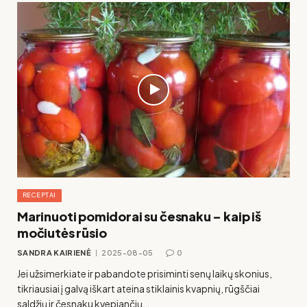
RECEPTAI
Marinuoti pomidorai su česnaku – kaip iš
močiutės rūsio
SANDRA KAIRIENĖ
2025-08-05
0
Jei užsimerkiate ir pabandote prisiminti senų laikų skonius,
tikriausiai į galvą iškart ateina stiklainis kvapnių, rūgščiai
saldžių ir česnaku kvepiančių…