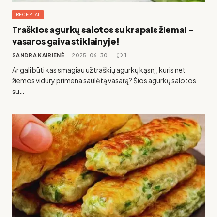
RECEPTAI
Traškios agurkų salotos su krapais žiemai –
vasaros gaiva stiklainyje!
SANDRA KAIRIENĖ
2025-06-30
1
Ar gali būti kas smagiau už traškių agurkų kąsnį, kuris net
žiemos vidury primena saulėtą vasarą? Šios agurkų salotos
su…