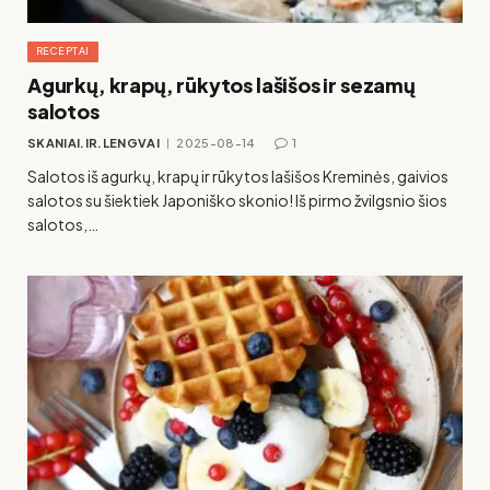
RECEPTAI
Agurkų, krapų, rūkytos lašišos ir sezamų
salotos
SKANIAI.IR.LENGVAI
2025-08-14
1
Salotos iš agurkų, krapų ir rūkytos lašišos Kreminės, gaivios
salotos su šiektiek Japoniško skonio! Iš pirmo žvilgsnio šios
salotos,…