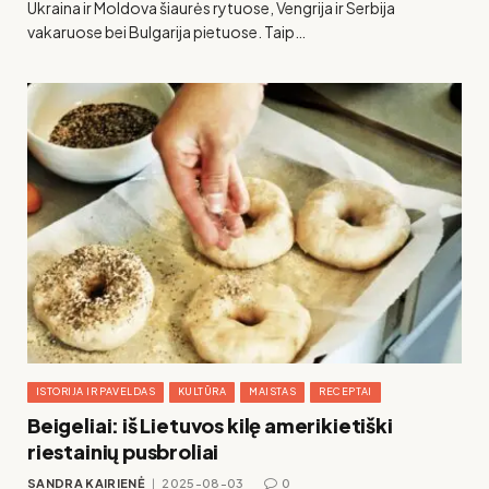
Ukraina ir Moldova šiaurės rytuose, Vengrija ir Serbija
vakaruose bei Bulgarija pietuose. Taip…
ISTORIJA IR PAVELDAS
KULTŪRA
MAISTAS
RECEPTAI
Beigeliai: iš Lietuvos kilę amerikietiški
riestainių pusbroliai
SANDRA KAIRIENĖ
2025-08-03
0