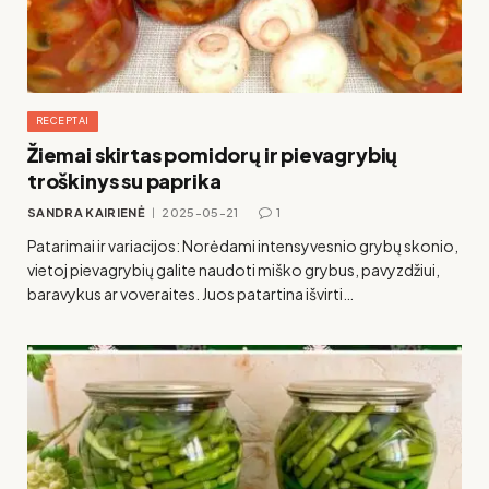
RECEPTAI
Žiemai skirtas pomidorų ir pievagrybių
troškinys su paprika
SANDRA KAIRIENĖ
2025-05-21
1
Patarimai ir variacijos: Norėdami intensyvesnio grybų skonio,
vietoj pievagrybių galite naudoti miško grybus, pavyzdžiui,
baravykus ar voveraites. Juos patartina išvirti…