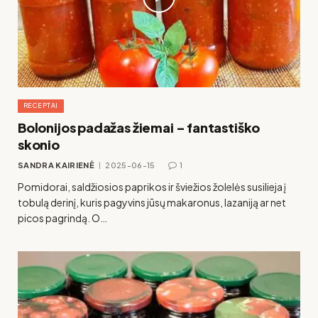
RECEPTAI
Bolonijos padažas žiemai – fantastiško
skonio
SANDRA KAIRIENĖ
2025-06-15
1
Pomidorai, saldžiosios paprikos ir šviežios žolelės susilieja į
tobulą derinį, kuris pagyvins jūsų makaronus, lazaniją ar net
picos pagrindą. O…