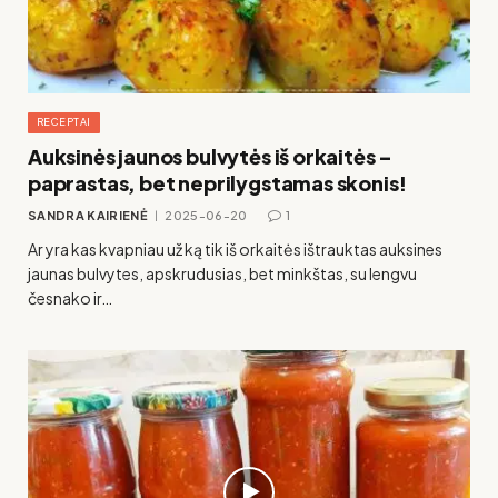
RECEPTAI
Auksinės jaunos bulvytės iš orkaitės –
paprastas, bet neprilygstamas skonis!
SANDRA KAIRIENĖ
2025-06-20
1
Ar yra kas kvapniau už ką tik iš orkaitės ištrauktas auksines
jaunas bulvytes, apskrudusias, bet minkštas, su lengvu
česnako ir…