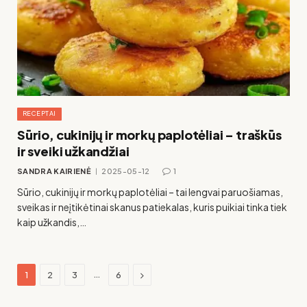
RECEPTAI
Sūrio, cukinijų ir morkų paplotėliai – traškūs
ir sveiki užkandžiai
SANDRA KAIRIENĖ
2025-05-12
1
Sūrio, cukinijų ir morkų paplotėliai – tai lengvai paruošiamas,
sveikas ir neįtikėtinai skanus patiekalas, kuris puikiai tinka tiek
kaip užkandis,…
Sekantis
…
1
2
3
6