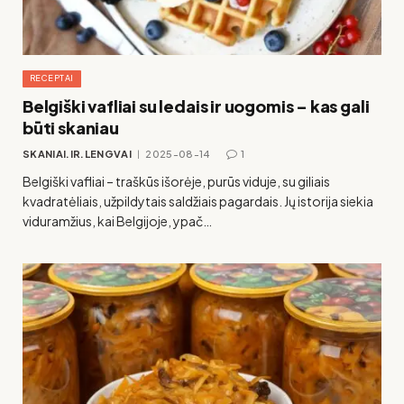
RECEPTAI
Belgiški vafliai su ledais ir uogomis – kas gali
būti skaniau
SKANIAI.IR.LENGVAI
2025-08-14
1
Belgiški vafliai – traškūs išorėje, purūs viduje, su giliais
kvadratėliais, užpildytais saldžiais pagardais. Jų istorija siekia
viduramžius, kai Belgijoje, ypač…