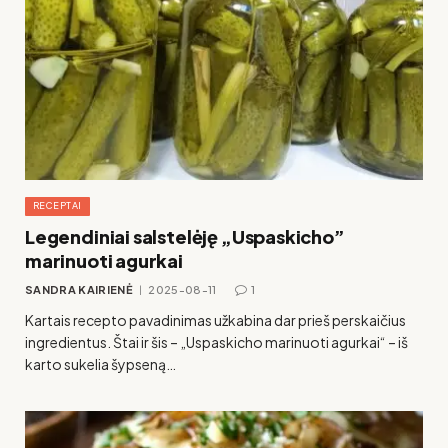
RECEPTAI
Legendiniai salstelėję „Uspaskicho”
marinuoti agurkai
SANDRA KAIRIENĖ
2025-08-11
1
Kartais recepto pavadinimas užkabina dar prieš perskaičius
ingredientus. Štai ir šis – „Uspaskicho marinuoti agurkai“ – iš
karto sukelia šypseną…