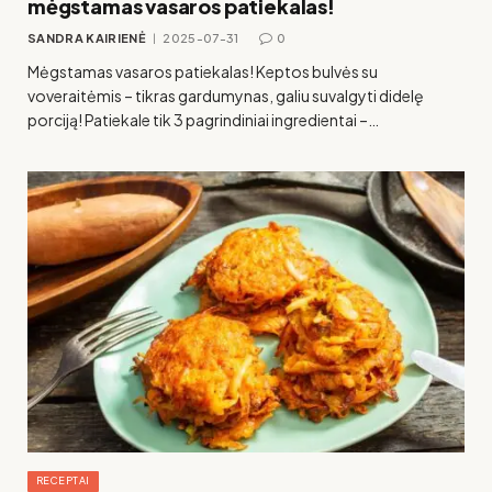
mėgstamas vasaros patiekalas!
SANDRA KAIRIENĖ
2025-07-31
0
Mėgstamas vasaros patiekalas! Keptos bulvės su
voveraitėmis – tikras gardumynas, galiu suvalgyti didelę
porciją! Patiekale tik 3 pagrindiniai ingredientai –…
RECEPTAI