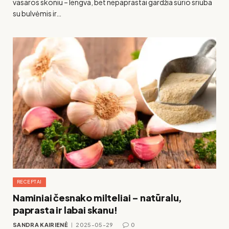
vasaros skoniu – lengva, bet nepaprastai gardžia sūrio sriuba
su bulvėmis ir…
RECEPTAI
Naminiai česnako milteliai – natūralu,
paprasta ir labai skanu!
SANDRA KAIRIENĖ
2025-05-29
0