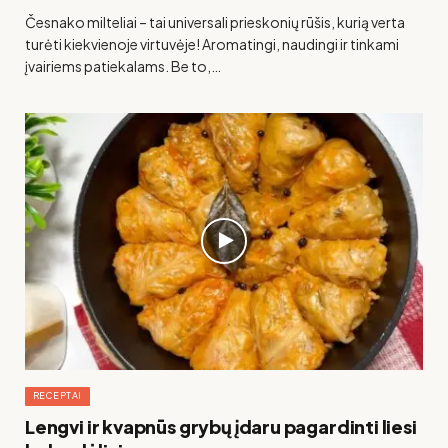
Česnako milteliai – tai universali prieskonių rūšis, kurią verta
turėti kiekvienoje virtuvėje! Aromatingi, naudingi ir tinkami
įvairiems patiekalams. Be to,…
RECEPTAI
Lengvi ir kvapnūs grybų įdaru pagardinti liesi