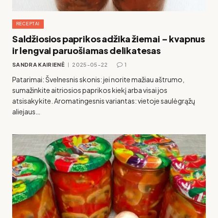
RECEPTAI
Saldžiosios paprikos adžika žiemai – kvapnus
ir lengvai paruošiamas delikatesas
SANDRA KAIRIENĖ
2025-05-22
1
Patarimai: Švelnesnis skonis: jei norite mažiau aštrumo,
sumažinkite aitriosios paprikos kiekį arba visai jos
atsisakykite. Aromatingesnis variantas: vietoje saulėgrąžų
aliejaus…