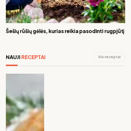
Šešių rūšių gėlės, kurias reikia pasodinti rugpjūtį
NAUJI
RECEPTAI
Visi receptai