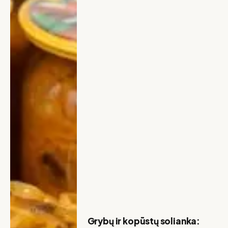
Grybų ir kopūstų solianka: