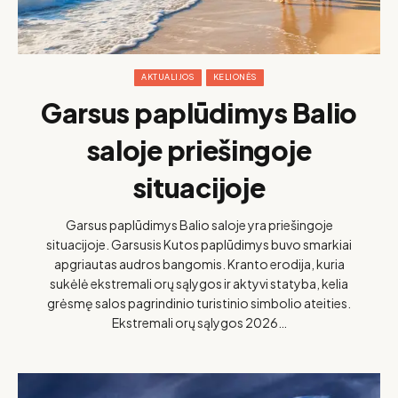
AKTUALIJOS
KELIONĖS
Garsus paplūdimys Balio
saloje priešingoje
situacijoje
Garsus paplūdimys Balio saloje yra priešingoje
situacijoje. Garsusis Kutos paplūdimys buvo smarkiai
apgriautas audros bangomis. Kranto erodija, kuria
sukėlė ekstremali orų sąlygos ir aktyvi statyba, kelia
grėsmę salos pagrindinio turistinio simbolio ateities.
Ekstremali orų sąlygos 2026…