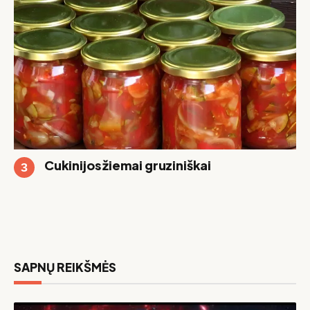
Cukinijos žiemai gruziniškai
SAPNŲ REIKŠMĖS