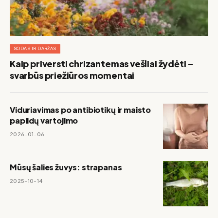
SODAS IR DARŽAS
Kaip priversti chrizantemas vešliai žydėti –
svarbūs priežiūros momentai
Viduriavimas po antibiotikų ir maisto
papildų vartojimo
2026-01-06
Mūsų šalies žuvys: strapanas
2025-10-14