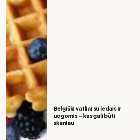
Belgiški vafliai su ledais ir
uogomis – kas gali būti
skaniau