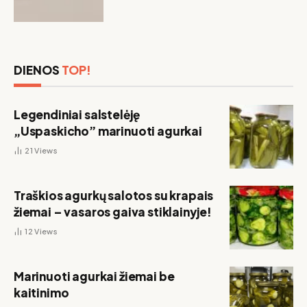
DIENOS
TOP!
Legendiniai salstelėję
„Uspaskicho” marinuoti agurkai
21
Views
Traškios agurkų salotos su krapais
žiemai – vasaros gaiva stiklainyje!
12
Views
Marinuoti agurkai žiemai be
kaitinimo