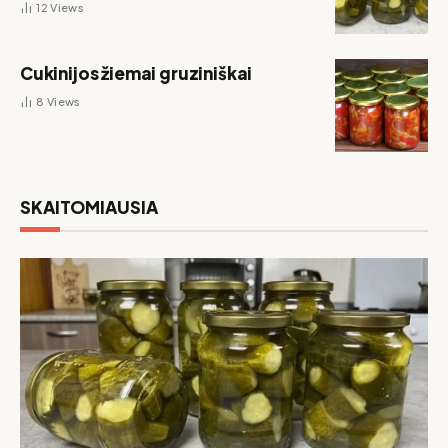
12
Views
Cukinijos žiemai gruziniškai
8
Views
SKAITOMIAUSIA