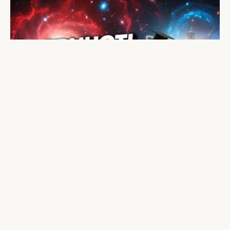
Ką reiškia sapnuoti mokyklą?
Mokykla – tai vieta, kurioje praleidžiame didelę dalį
savo vaikystės ir paauglystės, įgyjame žinių, patiriame
pirmuosius iššūkius ir formuojame socialinius ryšius.
Nenuostabu, kad mokyklos vaizdinys dažnai…