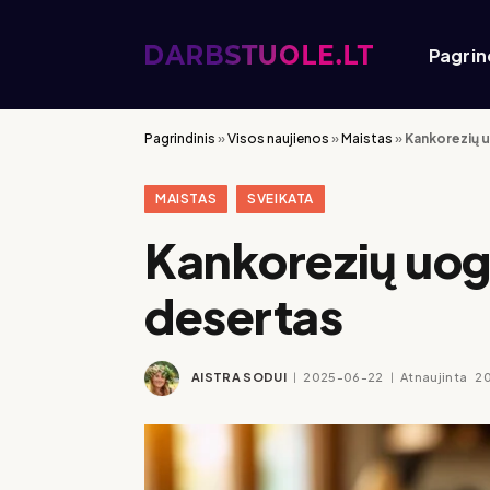
Pagrin
Pagrindinis
»
Visos naujienos
»
Maistas
»
Kankorezių u
MAISTAS
SVEIKATA
Kankorezių uogi
desertas
AISTRA SODUI
2025-06-22
Atnaujinta
2