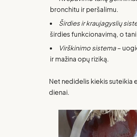
bronchitu ir peršalimu.
Širdies ir kraujagyslių sis
širdies funkcionavimą, o tan
Virškinimo sistema
– uogi
ir mažina opų riziką.
Net nedidelis kiekis suteikia e
dienai.