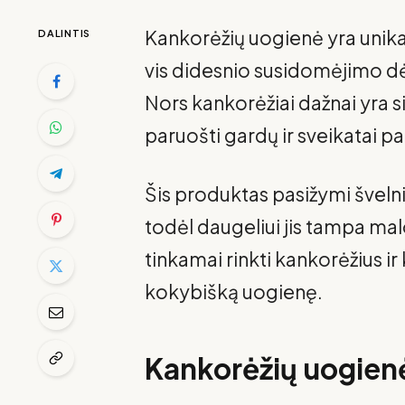
Kankorėžių uogienė yra unika
DALINTIS
vis didesnio susidomėjimo dė
Nors kankorėžiai dažnai yra s
paruošti gardų ir sveikatai p
Šis produktas pasižymi šveln
todėl daugeliui jis tampa ma
tinkamai rinkti kankorėžius ir
kokybišką uogienę.
Kankorėžių uogienė