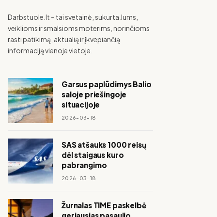
Darbstuole.lt – tai svetainė, sukurta Jums,
veiklioms ir smalsioms moterims, norinčioms
rasti patikimą, aktualią ir įkvepiančią
informaciją vienoje vietoje.
Garsus paplūdimys Balio
saloje priešingoje
situacijoje
2026-03-18
SAS atšauks 1000 reisų
dėl staigaus kuro
pabrangimo
2026-03-18
Žurnalas TIME paskelbė
geriausias pasaulio