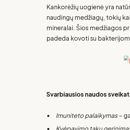
Kankorėžių uogienė yra natūr
naudingų medžiagų, tokių kaip 
mineralai. Šios medžiagos pri
padeda kovoti su bakterijom
Svarbiausios naudos sveikat
Imuniteto palaikymas
– ga
Kvėpavimo takų gerinima