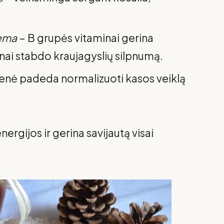
tema
– B grupės vitaminai gerina
inai stabdo kraujagyslių silpnumą.
enė padeda normalizuoti kasos veiklą
nergijos ir gerina savijautą visai