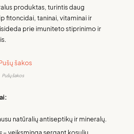
alus produktas, turintis daug
fitoncidai, taninai, vitaminai ir
sideda prie imuniteto stiprinimo ir
is.
Pušų šakos
ai:
usu natūralių antiseptikų ir mineralų.
s
– veiksminga sergant kosuliu,