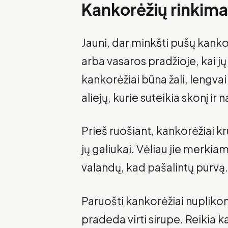
Kankorėžių rinkima
Jauni, dar minkšti pušų kank
arba vasaros pradžioje, kai j
kankorėžiai būna žali, lengvai
aliejų, kurie suteikia skonį ir 
Prieš ruošiant, kankorėžiai 
jų galiukai. Vėliau jie merkia
valandų, kad pašalintų purvą
Paruošti kankorėžiai nuplikom
pradeda virti sirupe. Reikia k