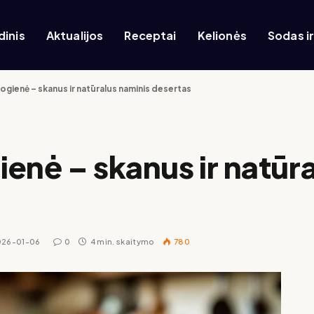
dinis
Aktualijos
Receptai
Kelionės
Sodas i
ogienė – skanus ir natūralus naminis desertas
enė – skanus ir natūr
026-01-06
0
4 min. skaitymo
780