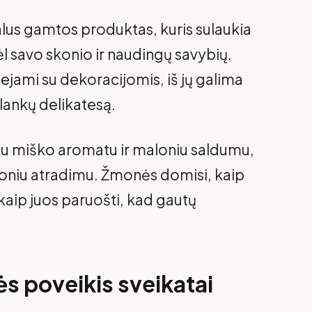
lus gamtos produktas, kuris sulaukia
l savo skonio ir naudingų savybių.
iejami su dekoracijomis, iš jų galima
alankų delikatesą.
iu miško aromatu ir maloniu saldumu,
loniu atradimu. Žmonės domisi, kaip
 kaip juos paruošti, kad gautų
s poveikis sveikatai