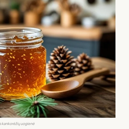
s kankorėžių uogienė