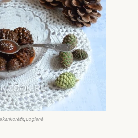
a kankorėžių uogienė