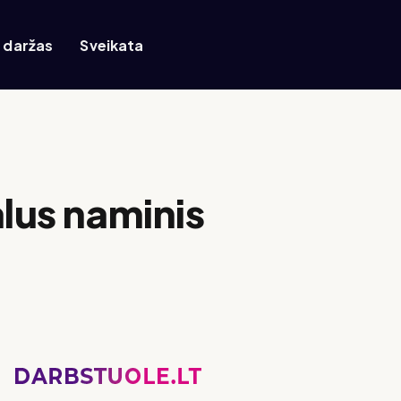
r daržas
Sveikata
alus naminis