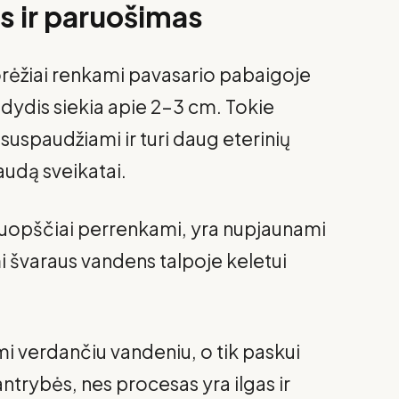
s ir paruošimas
orėžiai renkami pavasario pabaigoje
ų dydis siekia apie 2–3 cm. Tokie
 suspaudžiami ir turi daug eterinių
naudą sveikatai.
kruopščiai perrenkami, yra nupjaunami
mi švaraus vandens talpoje keletui
.
i verdančiu vandeniu, o tik paskui
antrybės, nes procesas yra ilgas ir