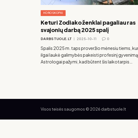
HOROSKOPAI
Keturi Zodiako ženklai pagaliau ras
svajonių darbą 2025 spalį
DARBSTUOLE.LT
2025-10-11
0
Spalis 2025 m. taps proveržio mėnesiu tiems, kur
ilgai laukė galimybės pakeisti profesinį gyvenimą
Astrologai pažymi, kad būtent šis laikotarpis…
Visos teisės saugomos © 2026 darbstuole.lt