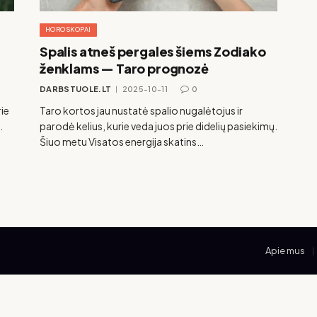
HOROSKOPAI
Spalis atneš pergales šiems Zodiako
ženklams — Taro prognozė
DARBSTUOLE.LT
2025-10-11
0
ie
Taro kortos jau nustatė spalio nugalėtojus ir
.
parodė kelius, kurie veda juos prie didelių pasiekimų.
Šiuo metu Visatos energija skatins…
Apie mus