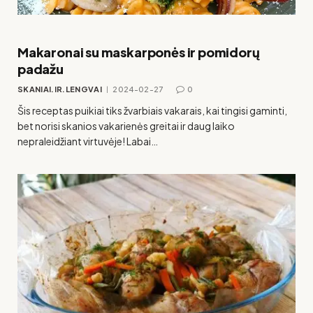
Makaronai su maskarponės ir pomidorų
padažu
SKANIAI.IR.LENGVAI
2024-02-27
0
Šis receptas puikiai tiks žvarbiais vakarais, kai tingisi gaminti,
bet norisi skanios vakarienės greitai ir daug laiko
nepraleidžiant virtuvėje! Labai…