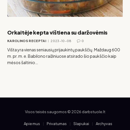
Orkaitėje kepta vištiena su daržovėmis
KAROLINOS RECEPTAI
2023-10-08
0
Višta yra vienas seniausių prijaukintų paukščių. Maždaug 600
m. pr. m. e. Babilono raižiniuose atsirado šio paukščio kaip
mėsos šaltinio…
Visos teisės saugomos © 2026 darbstuole.lt
Apie mus
Privatumas
Slapukai
Archyvas