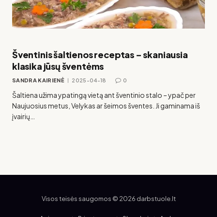
Šventinis šaltienos receptas – skaniausia
klasika jūsų šventėms
SANDRA KAIRIENĖ
2025-04-18
0
Šaltiena užima ypatingą vietą ant šventinio stalo – ypač per
Naujuosius metus, Velykas ar šeimos šventes. Ji gaminama iš
įvairių…
Visos teisės saugomos © 2026 darbstuole.lt