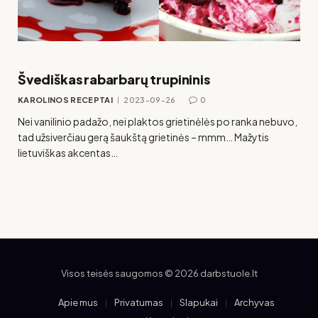
Švediškas rabarbarų trupininis
KAROLINOS RECEPTAI
2023-09-26
0
Nei vanilinio padažo, nei plaktos grietinėlės po ranka nebuvo,
tad užsiverčiau gerą šaukštą grietinės – mmm… Mažytis
lietuviškas akcentas…
Visos teisės saugomos © 2026 darbstuole.lt
Apie mus
Privatumas
Slapukai
Archyvas