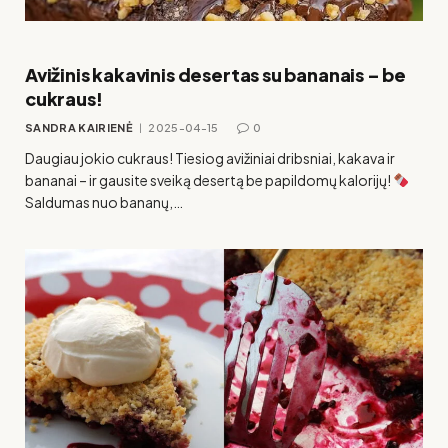
Avižinis kakavinis desertas su bananais – be
cukraus!
SANDRA KAIRIENĖ
2025-04-15
0
Daugiau jokio cukraus! Tiesiog avižiniai dribsniai, kakava ir
bananai – ir gausite sveiką desertą be papildomų kalorijų!
Saldumas nuo bananų,…