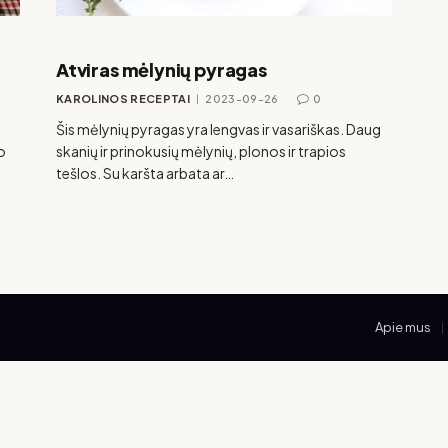
Atviras mėlynių pyragas
KAROLINOS RECEPTAI
2023-09-26
0
Šis mėlynių pyragas yra lengvas ir vasariškas. Daug
o
skanių ir prinokusių mėlynių, plonos ir trapios
tešlos. Su karšta arbata ar…
Apie mus