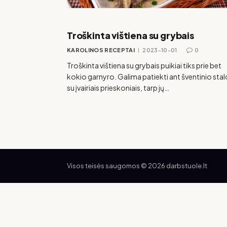
Troškinta vištiena su grybais
KAROLINOS RECEPTAI
2023-10-01
0
Troškinta vištiena su grybais puikiai tiks prie bet
kokio garnyro. Galima patiekti ant šventinio stal
su įvairiais prieskoniais, tarp jų…
Visos teisės saugomos © 2026 darbstuole.lt