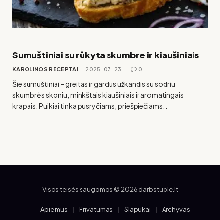
Sumuštiniai su rūkyta skumbre ir kiaušiniais
KAROLINOS RECEPTAI
2025-03-23
0
Šie sumuštiniai – greitas ir gardus užkandis su sodriu
skumbrės skoniu, minkštais kiaušiniais ir aromatingais
krapais. Puikiai tinka pusryčiams, priešpiečiams…
Visos teisės saugomos © 2026 darbstuole.lt
Apie mus
Privatumas
Slapukai
Archyvas