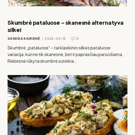
Skumbrė pataluose – skanesnė alternatyva
silkei
SANDRA KAIRIENĖ
2025-04-15
0
Skumbrė „pataluose“ – tai klasikinio silkės pataluose
variacija, kuri ne tik skanesnė, bet ir paprasčiau paruošiama.
Riebesnė rūkyta skumbrė suteikia…