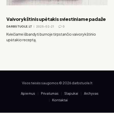
Vaivorykštinis upėtakis sviestiniame padaže
DARBSTUOLE.LT
2025-02-21
0
Kviečiame išbandyti burnoje tirpstančio vaivorykštinio
upėtakio receptą.
Visos teisės saugomos © 2026 darbstuole.lt
Apie mus
Privatumas
Slapukai
Archyvas
Kontaktai