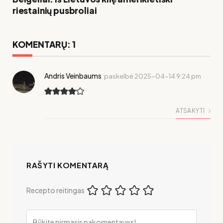
riestainių pusbroliai
KOMENTARŲ: 1
Andris Veinbaums
paskelbė
2025-04-14 9:24 pm
ATSAKYTI
RAŠYTI KOMENTARĄ
Recepto reitingas