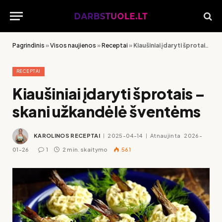
Pagrindinis
»
Visos naujienos
»
Receptai
»
Kiaušiniai įdaryti šprotais – skani užkandėlė šventėms
RECEPTAI
Kiaušiniai įdaryti šprotais –
skani užkandėlė šventėms
KAROLINOS RECEPTAI
2025-04-14
Atnaujinta
2026-
01-26
1
2 min. skaitymo
561