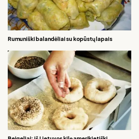
Rumuniški balandėliai su kopūstų lapais
Beigeliai: iš Lietuvos kilę amerikietiški