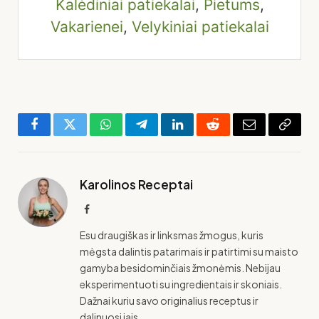
Kalėdiniai patiekalai
,
Pietums
,
Vakarienei
,
Velykiniai patiekalai
Facebook
Twitter
WhatsApp
Telegram
LinkedIn
Reddit
El.
Copy
paštas
Link
Karolinos Receptai
Facebook
Esu draugiškas ir linksmas žmogus, kuris
mėgsta dalintis patarimais ir patirtimi su maisto
gamyba besidominčiais žmonėmis. Nebijau
eksperimentuoti su ingredientais ir skoniais.
Dažnai kuriu savo originalius receptus ir
dalinuosi jais.