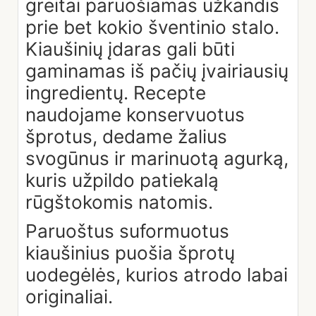
greitai paruošiamas užkandis
prie bet kokio šventinio stalo.
Kiaušinių įdaras gali būti
gaminamas iš pačių įvairiausių
ingredientų. Recepte
naudojame konservuotus
šprotus, dedame žalius
svogūnus ir marinuotą agurką,
kuris užpildo patiekalą
rūgštokomis natomis.
Paruoštus suformuotus
kiaušinius puošia šprotų
uodegėlės, kurios atrodo labai
originaliai.