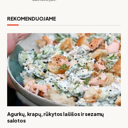
REKOMENDUOJAME
Agurkų, krapų, rūkytos lašišos ir sezamų
salotos