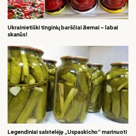
Ukrainietiški tinginių barščiai žiemai – labai
skanūs!
Legendiniai salstelėję „Uspaskicho” marinuoti