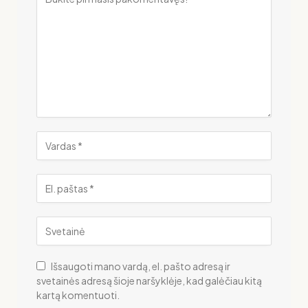
Išsaugoti mano vardą, el. pašto adresą ir
svetainės adresą šioje naršyklėje, kad galėčiau kitą
kartą komentuoti.