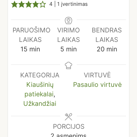
4
| 1 įvertinimas
PARUOŠIMO
VIRIMO
BENDRAS
LAIKAS
LAIKAS
LAIKAS
minutes
minutes
minutes
15
min
5
min
20
min
KATEGORIJA
VIRTUVĖ
Kiaušinių
Pasaulio virtuvė
patiekalai
,
Užkandžiai
PORCIJOS
2
asmenims