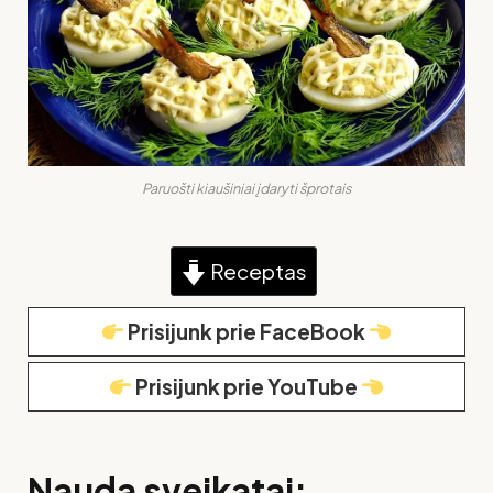
Paruošti kiaušiniai įdaryti šprotais
Receptas
Prisijunk prie FaceBook
Prisijunk prie YouTube
Nauda sveikatai: