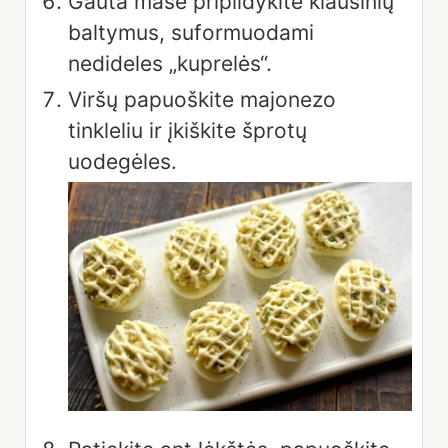
Gauta mase pripildykite kiaušinių
baltymus, suformuodami
nedideles „kuprelės“.
Viršų papuoškite majonezo
tinkleliu ir įkiškite šprotų
uodegėles.