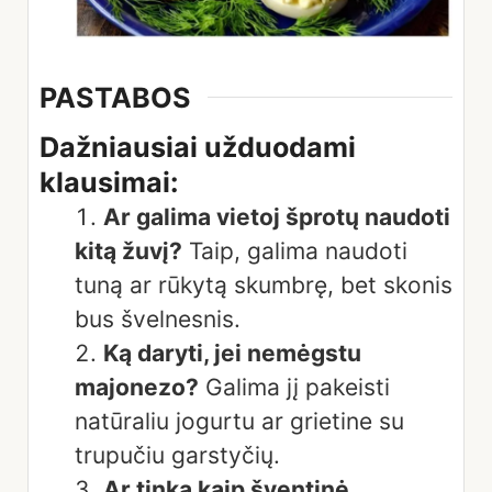
PASTABOS
Dažniausiai užduodami
klausimai:
Ar galima vietoj šprotų naudoti
kitą žuvį?
Taip, galima naudoti
tuną ar rūkytą skumbrę, bet skonis
bus švelnesnis.
Ką daryti, jei nemėgstu
majonezo?
Galima jį pakeisti
natūraliu jogurtu ar grietine su
trupučiu garstyčių.
Ar tinka kaip šventinė