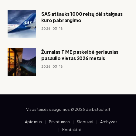
SAS atšauks 1000 reisų dėl staigaus
kuro pabrangimo
2026-03-18
Žurnalas TIME paskelbė geriausias
pasaulio vietas 2026 metais
2026-03-18
Visos teisės saugomos © 2026 darbstuole.lt
Apie mus
Privatumas
Slapukai
Archyvas
Kontaktai