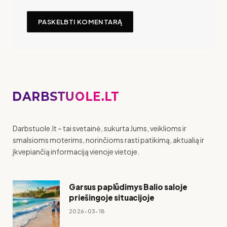
Darbstuole.lt – tai svetainė, sukurta Jums, veiklioms ir
smalsioms moterims, norinčioms rasti patikimą, aktualią ir
įkvepiančią informaciją vienoje vietoje.
Garsus paplūdimys Balio saloje
priešingoje situacijoje
2026-03-18