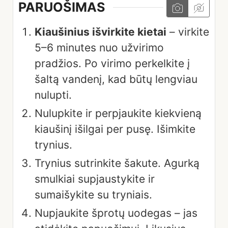
PARUOŠIMAS
Kiaušinius išvirkite kietai
– virkite
5–6 minutes nuo užvirimo
pradžios. Po virimo perkelkite į
šaltą vandenį, kad būtų lengviau
nulupti.
Nulupkite ir perpjaukite kiekvieną
kiaušinį išilgai per pusę. Išimkite
trynius.
Trynius sutrinkite šakute. Agurką
smulkiai supjaustykite ir
sumaišykite su tryniais.
Nupjaukite šprotų uodegas – jas