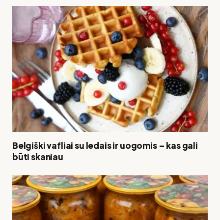
Belgiški vafliai su ledais ir uogomis – kas gali
būti skaniau