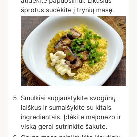
atidėkite papuošimui. Likusius
šprotus sudėkite į trynių masę.
Smulkiai supjaustykite svogūnų
laiškus ir sumaišykite su kitais
ingredientais. Įdėkite majonezo ir
viską gerai sutrinkite šakute.