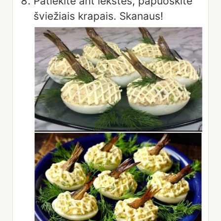
Patiekite ant lėkštės, papuoškite
šviežiais krapais. Skanaus!