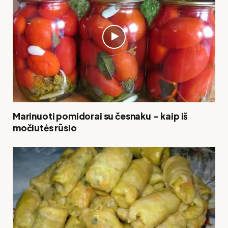
Marinuoti pomidorai su česnaku – kaip iš
močiutės rūsio