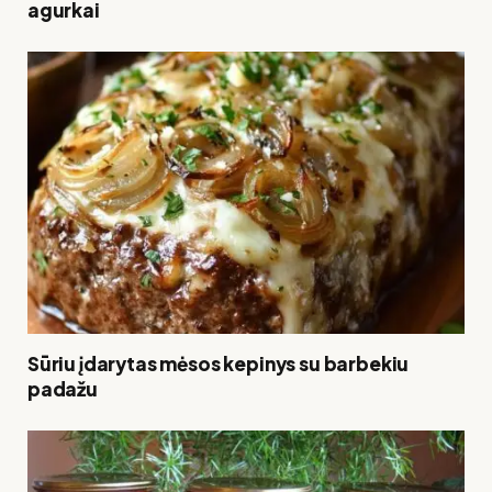
agurkai
Sūriu įdarytas mėsos kepinys su barbekiu
padažu