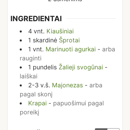
INGREDIENTAI
4
vnt.
Kiaušiniai
1
skardinė
Šprotai
1
vnt.
Marinuoti agurkai
-
arba
rauginti
1
pundelis
Žalieji svogūnai
-
laiškai
2-3
v.š.
Majonezas
-
arba
pagal skonį
Krapai
-
papuošimui pagal
poreikį