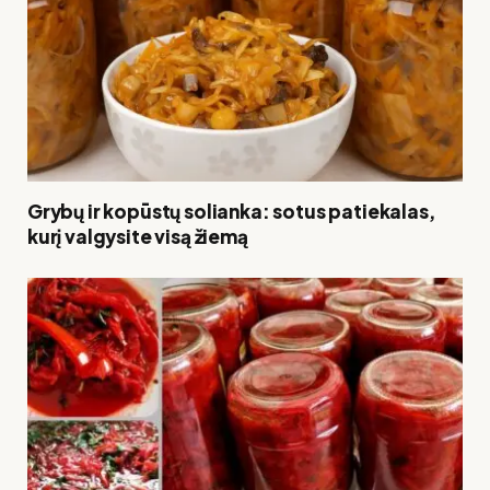
Grybų ir kopūstų solianka: sotus patiekalas,
kurį valgysite visą žiemą