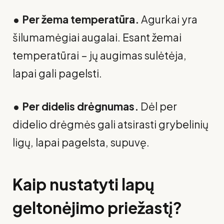
• Per žema temperatūra.
Agurkai yra
šilumamėgiai augalai. Esant žemai
temperatūrai – jų augimas sulėtėja,
lapai gali pagelsti.
• Per didelis drėgnumas.
Dėl per
didelio drėgmės gali atsirasti grybelinių
ligų, lapai pagelsta, supuvę.
Kaip nustatyti lapų
geltonėjimo priežastį?