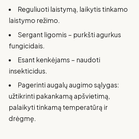
Reguliuoti laistymą, laikytis tinkamo
laistymo režimo.
Sergant ligomis – purkšti agurkus
fungicidais.
Esant kenkėjams – naudoti
insekticidus.
Pagerinti augalų augimo sąlygas:
užtikrinti pakankamą apšvietimą,
palaikyti tinkamą temperatūrą ir
drėgmę.