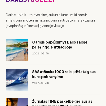
Darbstuole.lt – tai svetainė, sukurta Jums, veiklioms ir
smalsioms moterims, norinčioms rasti patikimą, aktualią ir
įkvepiančią informaciją vienoje vietoje.
Garsus paplūdimys Balio saloje
priešingoje situacijoje
2026-03-18
SAS atšauks 1000 reisų dėl staigaus
kuro pabrangimo
2026-03-18
Žurnalas TIME paskelbė geriausias