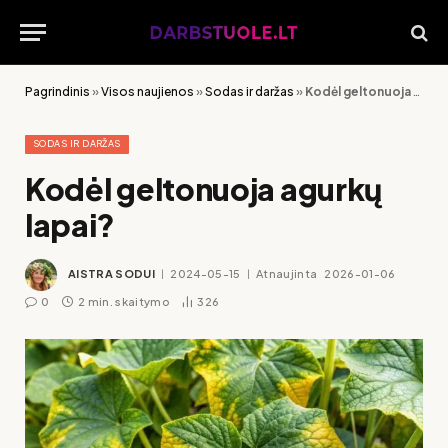
Pagrindinis
»
Visos naujienos
»
Sodas ir daržas
»
Kodėl geltonuoja agurkų lapai?
SODAS IR DARŽAS
Kodėl geltonuoja agurkų
lapai?
AISTRA SODUI
2024-05-15
Atnaujinta
2026-01-06
0
2 min. skaitymo
326