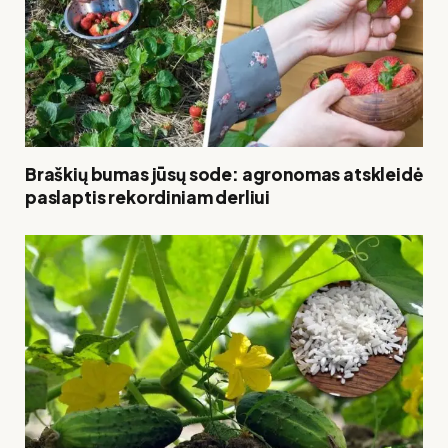
Braškių bumas jūsų sode: agronomas atskleidė
paslaptis rekordiniam derliui