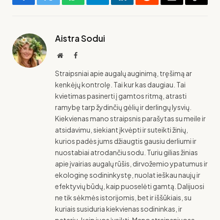
Facebook
Twitter
WhatsApp
Telegram
LinkedIn
Reddit
El.
Copy
paštas
Link
Aistra Sodui
Svetainė
Facebook
Straipsniai apie augalų auginimą, tręšimą ar
kenkėjų kontrolę. Tai kur kas daugiau. Tai
kvietimas pasinerti į gamtos ritmą, atrasti
ramybę tarp žydinčių gėlių ir derlingų lysvių.
Kiekvienas mano straipsnis parašytas su meile ir
atsidavimu, siekiant įkvėpti ir suteikti žinių,
kurios padės jums džiaugtis gausiu derliumi ir
nuostabiai atrodančiu sodu. Turiu gilias žinias
apie įvairias augalų rūšis, dirvožemio ypatumus ir
ekologinę sodininkystę, nuolat ieškau naujų ir
efektyvių būdų, kaip puoselėti gamtą. Dalijuosi
ne tik sėkmės istorijomis, bet ir iššūkiais, su
kuriais susiduria kiekvienas sodininkas, ir