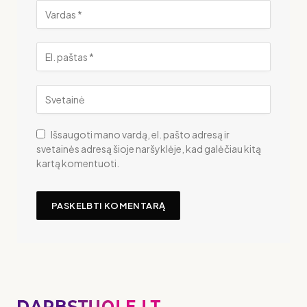
Išsaugoti mano vardą, el. pašto adresą ir
svetainės adresą šioje naršyklėje, kad galėčiau kitą
kartą komentuoti.