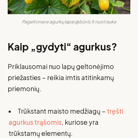
Pageltonave agurkų lapai @būvis.lt nuotrauka
Kaip „gydyti“ agurkus?
Priklausomai nuo lapų geltonėjimo
priežasties – reikia imtis atitinkamų
priemonių.
Trūkstant maisto medžiagų –
tręšti
agurkus trąšomis
, kuriose yra
trūkstamų elementų.