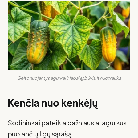
Geltonuojantys agurkai ir lapai @būvis.lt nuotrauka
Kenčia nuo kenkėjų
Sodininkai pateikia dažniausiai agurkus
puolančių ligų sąrašą.