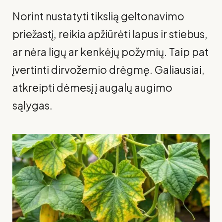
Norint nustatyti tikslią geltonavimo
priežastį, reikia apžiūrėti lapus ir stiebus,
ar nėra ligų ar kenkėjų požymių. Taip pat
įvertinti dirvožemio drėgmę. Galiausiai,
atkreipti dėmesį į augalų augimo
sąlygas.