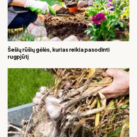
Šešių rūšių gėlės, kurias reikia pasodinti
rugpjūtį