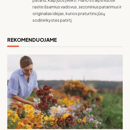
patariu, kaip juos įveikti. Mano straipsniuose
rasite išsamius vadovus, sezoninius patarimus ir
originalias idėjas, kurios praturtins jūsų
sodininkystės patirtį.
REKOMENDUOJAME