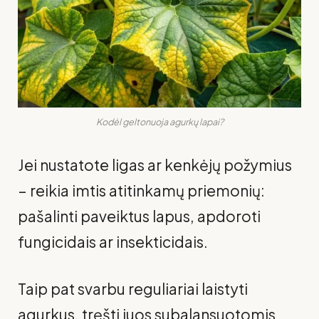
Kodėl geltonuoja agurkų lapai?
Jei nustatote ligas ar kenkėjų požymius
– reikia imtis atitinkamų priemonių:
pašalinti paveiktus lapus, apdoroti
fungicidais ar insekticidais.
Taip pat svarbu reguliariai laistyti
agurkus, tręšti juos subalansuotomis