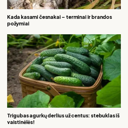
Kada kasami česnakai – terminai ir brandos
požymiai
Trigubas agurkų derlius už centus: stebuklas iš
vaistinėlės!