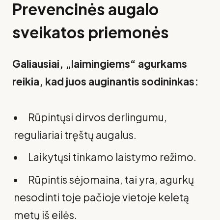
Prevencinės augalo
sveikatos priemonės
Galiausiai, „laimingiems“ agurkams
reikia, kad juos auginantis sodininkas:
Rūpintųsi dirvos derlingumu,
reguliariai tręštų augalus.
Laikytųsi tinkamo laistymo režimo.
Rūpintis sėjomaina, tai yra, agurkų
nesodinti toje pačioje vietoje keletą
metų iš eilės.