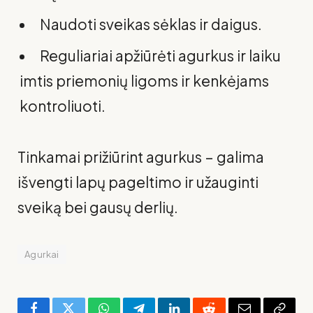
Naudoti sveikas sėklas ir daigus.
Reguliariai apžiūrėti agurkus ir laiku
imtis priemonių ligoms ir kenkėjams
kontroliuoti.
Tinkamai prižiūrint agurkus – galima
išvengti lapų pageltimo ir užauginti
sveiką bei gausų derlių.
Agurkai