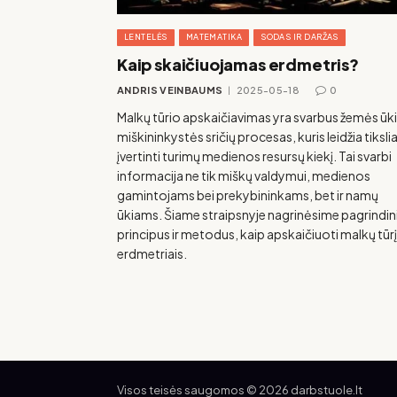
LENTELĖS
MATEMATIKA
SODAS IR DARŽAS
Kaip skaičiuojamas erdmetris?
ANDRIS VEINBAUMS
2025-05-18
0
Malkų tūrio apskaičiavimas yra svarbus žemės ūki
miškininkystės sričių procesas, kuris leidžia tikslia
įvertinti turimų medienos resursų kiekį. Tai svarbi
informacija ne tik miškų valdymui, medienos
gamintojams bei prekybininkams, bet ir namų
ūkiams. Šiame straipsnyje nagrinėsime pagrindin
principus ir metodus, kaip apskaičiuoti malkų tūrį
erdmetriais.
Visos teisės saugomos © 2026 darbstuole.lt