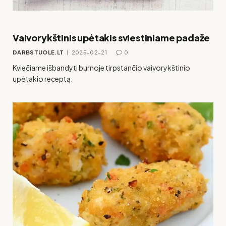
Vaivorykštinis upėtakis sviestiniame padaže
DARBSTUOLE.LT
2025-02-21
0
Kviečiame išbandyti burnoje tirpstančio vaivorykštinio
upėtakio receptą.