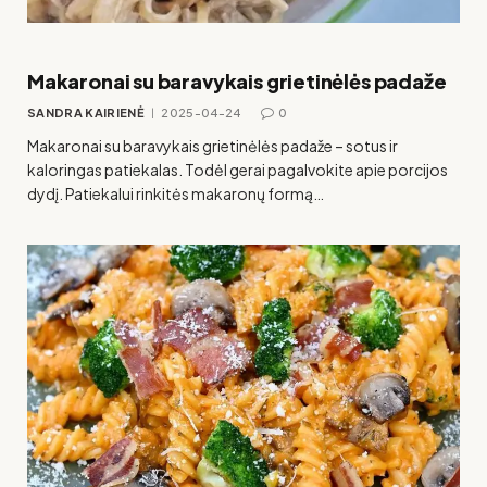
Makaronai su baravykais grietinėlės padaže
SANDRA KAIRIENĖ
2025-04-24
0
Makaronai su baravykais grietinėlės padaže – sotus ir
kaloringas patiekalas. Todėl gerai pagalvokite apie porcijos
dydį. Patiekalui rinkitės makaronų formą…