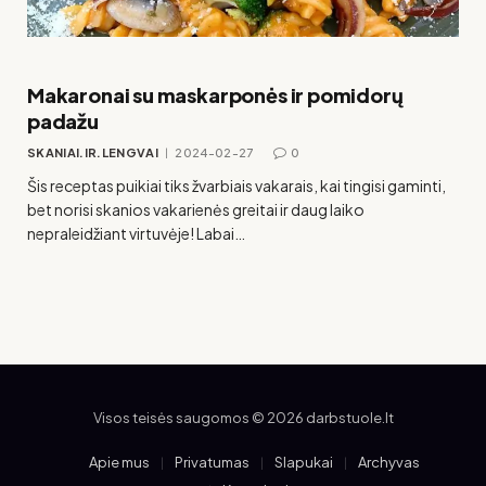
Makaronai su maskarponės ir pomidorų
padažu
SKANIAI.IR.LENGVAI
2024-02-27
0
Šis receptas puikiai tiks žvarbiais vakarais, kai tingisi gaminti,
bet norisi skanios vakarienės greitai ir daug laiko
nepraleidžiant virtuvėje! Labai…
Visos teisės saugomos © 2026 darbstuole.lt
Apie mus
Privatumas
Slapukai
Archyvas