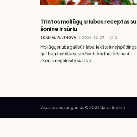
Trintos moliūgų sriubos receptas su
šonine ir sūriu
SKANIAI.IR.LENGVAI
2024-02-27
0
Moliūgų sriuba gali būti labai lėkšta ir neįspūdinga
gali būti taip iš kojų verčianti, kad nustebinanti
skonio negalėsite sustoti…
Visos teisės saugomos © 2026 darbstuole.lt