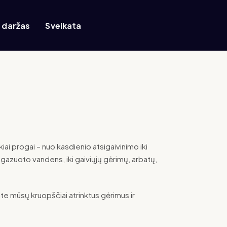
r daržas
Sveikata
okiai progai – nuo kasdienio atsigaivinimo iki
ir gazuoto vandens, iki gaiviųjų gėrimų, arbatų,
kite mūsų kruopščiai atrinktus gėrimus ir