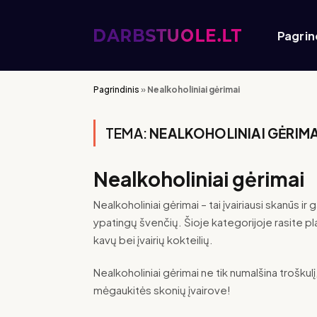
Pagrin
Pagrindinis
»
Nealkoholiniai gėrimai
TEMA:
NEALKOHOLINIAI GĖRIMA
Nealkoholiniai gėrimai
Nealkoholiniai gėrimai – tai įvairiausi skanūs ir
ypatingų švenčių. Šioje kategorijoje rasite plat
kavų bei įvairių kokteilių.
Nealkoholiniai gėrimai ne tik numalšina troškul
mėgaukitės skonių įvairove!