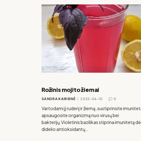
Rožinis mojito žiemai
SANDRA KAIRIENĖ
2025-06-10
0
Vartodami jį rudenį ir žiemą, sustiprinsite imunitetą
apsaugosite organizmą nuo virusų bei
bakterijų.Violetinis bazilikas stiprina imunitetą dė
didelio antioksidantų…