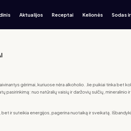
dinis
Aktualijos
Receptai
Kelionės
Sodas i
I
 gaivinantys gėrimai, kuriuose nėra alkoholio. Jie puikiai tinka bet k
ų pasirinkimą: nuo natūralių vaisių ir daržovių sulčių, mineralinio 
į, bet ir suteikia energijos, pagerina nuotaiką ir sveikatą. Išbandy