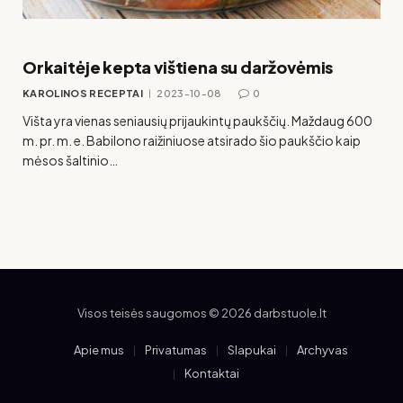
Orkaitėje kepta vištiena su daržovėmis
KAROLINOS RECEPTAI
2023-10-08
0
Višta yra vienas seniausių prijaukintų paukščių. Maždaug 600
m. pr. m. e. Babilono raižiniuose atsirado šio paukščio kaip
mėsos šaltinio…
Visos teisės saugomos © 2026 darbstuole.lt
Apie mus
Privatumas
Slapukai
Archyvas
Kontaktai