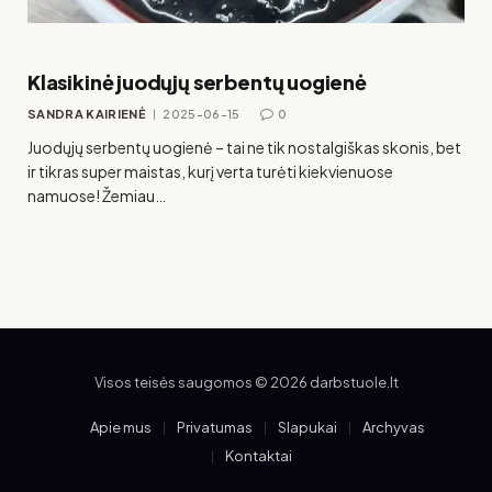
Klasikinė juodųjų serbentų uogienė
SANDRA KAIRIENĖ
2025-06-15
0
Juodųjų serbentų uogienė – tai ne tik nostalgiškas skonis, bet
ir tikras super maistas, kurį verta turėti kiekvienuose
namuose! Žemiau…
Visos teisės saugomos © 2026 darbstuole.lt
Apie mus
Privatumas
Slapukai
Archyvas
Kontaktai