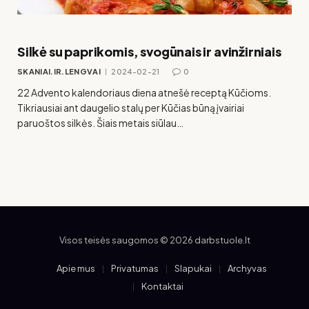
Silkė su paprikomis, svogūnais ir avinžirniais
SKANIAI.IR.LENGVAI
2024-02-21
0
22 Advento kalendoriaus diena atnešė receptą Kūčioms.
Tikriausiai ant daugelio stalų per Kūčias būną įvairiai
paruoštos silkės. Šiais metais siūlau…
Visos teisės saugomos © 2026 darbstuole.lt
Apie mus
Privatumas
Slapukai
Archyvas
Kontaktai