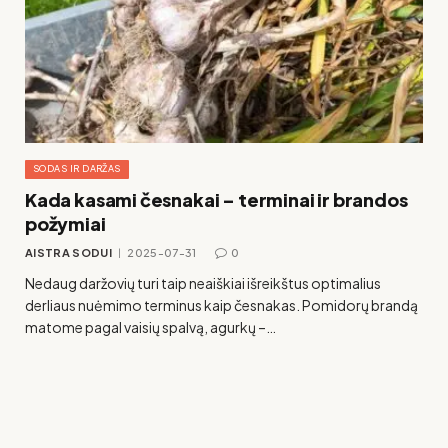
SODAS IR DARŽAS
Kada kasami česnakai – terminai ir brandos
požymiai
AISTRA SODUI
2025-07-31
0
Nedaug daržovių turi taip neaiškiai išreikštus optimalius
derliaus nuėmimo terminus kaip česnakas. Pomidorų brandą
matome pagal vaisių spalvą, agurkų –…