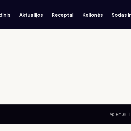
dinis
Aktualijos
Receptai
Kelionės
Sodas i
Apie mus