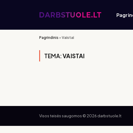
Pagrin
Pagrindinis
»
Vaistai
TEMA:
VAISTAI
Visos teisės saugomos © 2026 darbstuole.lt