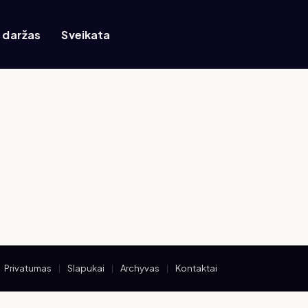
r daržas
Sveikata
Privatumas
Slapukai
Archyvas
Kontaktai