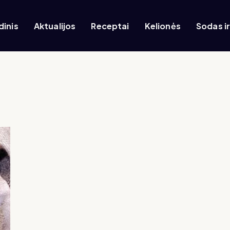
dinis
Aktualijos
Receptai
Kelionės
Sodas i