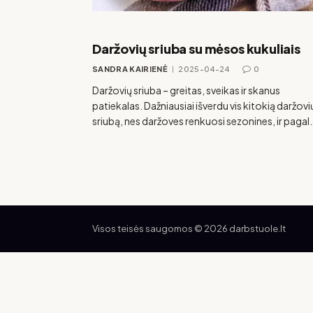
Daržovių sriuba su mėsos kukuliais
SANDRA KAIRIENĖ
2025-04-24
0
Daržovių sriuba – greitas, sveikas ir skanus
patiekalas. Dažniausiai išverdu vis kitokią daržovi
sriubą, nes daržoves renkuosi sezonines, ir pagal
Visos teisės saugomos © 2026 darbstuole.lt