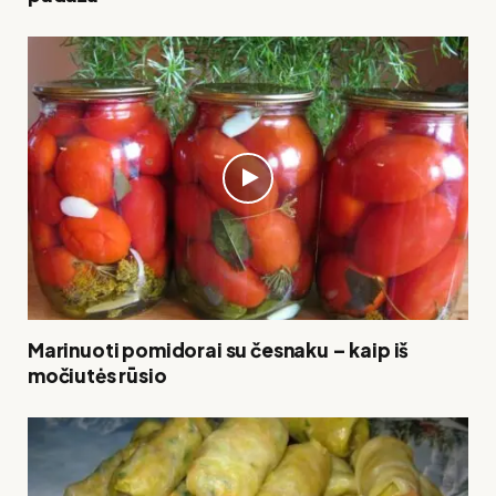
Marinuoti pomidorai su česnaku – kaip iš
močiutės rūsio