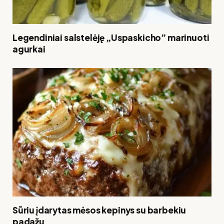
Legendiniai salstelėję „Uspaskicho” marinuoti
agurkai
Sūriu įdarytas mėsos kepinys su barbekiu
padažu