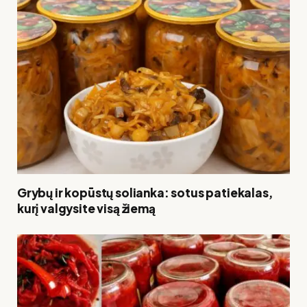
Grybų ir kopūstų solianka: sotus patiekalas,
kurį valgysite visą žiemą