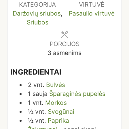
KATEGORIJA
VIRTUVĖ
Daržovių sriubos
,
Pasaulio virtuvė
Sriubos
PORCIJOS
3
asmenims
INGREDIENTAI
2
vnt.
Bulvės
1
sauja
Šparaginės pupelės
1
vnt.
Morkos
½
vnt.
Svogūnai
½
vnt.
Paprika