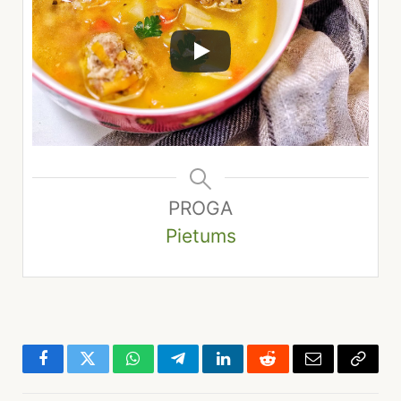
PROGA
Pietums
Facebook
Twitter
WhatsApp
Telegram
LinkedIn
Reddit
El.
Copy
paštas
Link