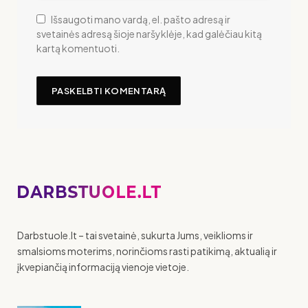
Išsaugoti mano vardą, el. pašto adresą ir
svetainės adresą šioje naršyklėje, kad galėčiau kitą
kartą komentuoti.
Darbstuole.lt – tai svetainė, sukurta Jums, veiklioms ir
smalsioms moterims, norinčioms rasti patikimą, aktualią ir
įkvepiančią informaciją vienoje vietoje.