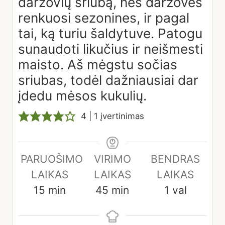
daržovių sriubą, nes daržoves
renkuosi sezonines, ir pagal
tai, ką turiu šaldytuve. Patogu
sunaudoti likučius ir neišmesti
maisto. Aš mėgstu sočias
sriubas, todėl dažniausiai dar
įdedu mėsos kukulių.
4
| 1 įvertinimas
PARUOŠIMO
VIRIMO
BENDRAS
LAIKAS
LAIKAS
LAIKAS
minutes
minutes
hour
15
min
45
min
1
val