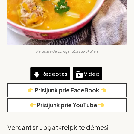
Paruošta daržovių sriuba su kukuliais
Receptas
Video
Prisijunk prie FaceBook
Prisijunk prie YouTube
Verdant sriubą atkreipkite dėmesį,