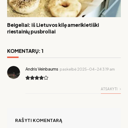
Beigeliai: iš Lietuvos kilę amerikietiški
riestainių pusbroliai
KOMENTARŲ: 1
Andris Veinbaums
paskelbė
2025-04-24 3:19 am
ATSAKYTI
RAŠYTI KOMENTARĄ