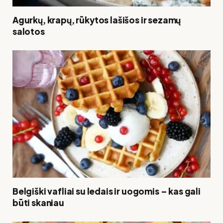
Agurkų, krapų, rūkytos lašišos ir sezamų
salotos
Belgiški vafliai su ledais ir uogomis – kas gali
būti skaniau