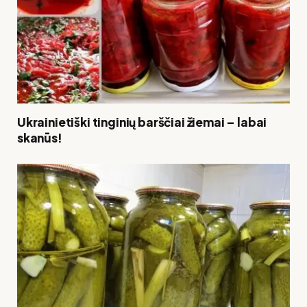
Ukrainietiški tinginių barščiai žiemai – labai
skanūs!