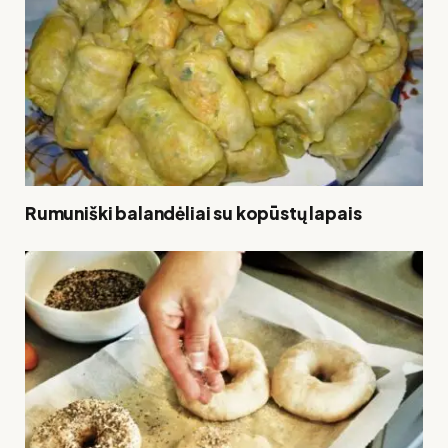
Rumuniški balandėliai su kopūstų lapais