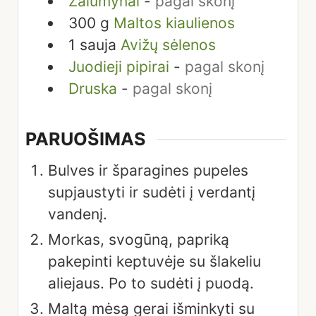
Žalumynai
-
pagal skonį
300
g
Maltos kiaulienos
1
sauja
Avižų sėlenos
Juodieji pipirai
-
pagal skonį
Druska
-
pagal skonį
PARUOŠIMAS
Bulves ir šparagines pupeles
supjaustyti ir sudėti į verdantį
vandenį.
Morkas, svogūną, papriką
pakepinti keptuvėje su šlakeliu
aliejaus. Po to sudėti į puodą.
Maltą mėsą gerai išminkyti su