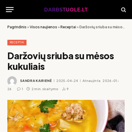
Pagrindinis
»
Visos naujienos
»
Receptai
»
Daržovių sriuba su mėsos kukuliais
RECEPTAI
Daržovių sriuba su mėsos
kukuliais
SANDRA KAIRIENĖ
2025-04-24
Atnaujinta
2026-01-
26
1
2 min. skaitymo
9