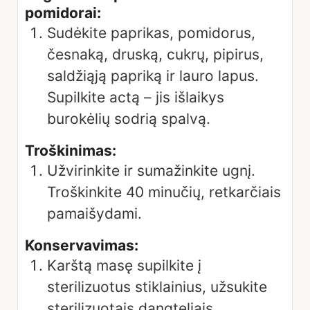
pomidorai:
Sudėkite paprikas, pomidorus,
česnaką, druską, cukrų, pipirus,
saldžiąją papriką ir lauro lapus.
Supilkite actą – jis išlaikys
burokėlių sodrią spalvą.
Troškinimas:
Užvirinkite ir sumažinkite ugnį.
Troškinkite 40 minučių, retkarčiais
pamaišydami.
Konservavimas:
Karštą masę supilkite į
sterilizuotus stiklainius, užsukite
sterilizuotais dangteliais,