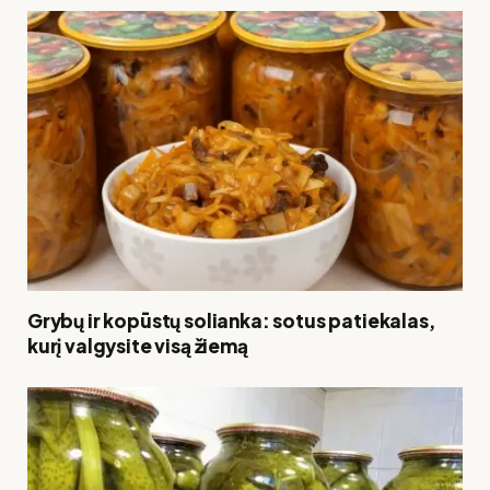
Grybų ir kopūstų solianka: sotus patiekalas,
kurį valgysite visą žiemą