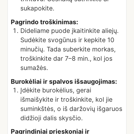
sukapokite.
Pagrindo troškinimas:
Dideliame puode įkaitinkite aliejų.
Sudėkite svogūnus ir kepkite 10
minučių. Tada suberkite morkas,
troškinkite dar 7–8 min., kol jos
sumažės.
Burokėliai ir spalvos išsaugojimas:
Įdėkite burokėlius, gerai
išmaišykite ir troškinkite, kol jie
suminkštės, o iš daržovių išgaruos
didžioji dalis skysčio.
Pagrindiniai prieskoniai ir