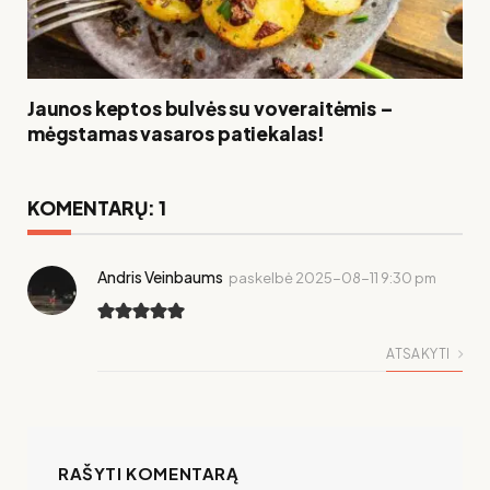
Jaunos keptos bulvės su voveraitėmis –
mėgstamas vasaros patiekalas!
KOMENTARŲ: 1
Andris Veinbaums
paskelbė
2025-08-11 9:30 pm
ATSAKYTI
RAŠYTI KOMENTARĄ