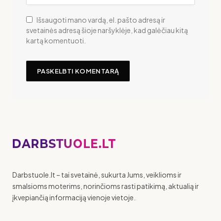
Išsaugoti mano vardą, el. pašto adresą ir
svetainės adresą šioje naršyklėje, kad galėčiau kitą
kartą komentuoti.
Darbstuole.lt – tai svetainė, sukurta Jums, veiklioms ir
smalsioms moterims, norinčioms rasti patikimą, aktualią ir
įkvepiančią informaciją vienoje vietoje.