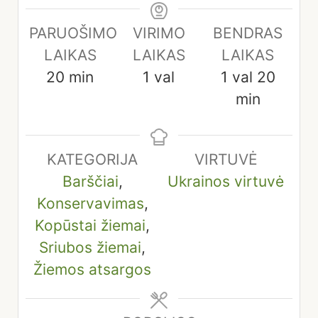
PARUOŠIMO
VIRIMO
BENDRAS
LAIKAS
LAIKAS
LAIKAS
minutes
hour
hour
minut
20
min
1
val
1
val
20
min
KATEGORIJA
VIRTUVĖ
Barščiai
,
Ukrainos virtuvė
Konservavimas
,
Kopūstai žiemai
,
Sriubos žiemai
,
Žiemos atsargos