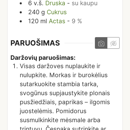
6
v.š.
Druska
-
su kaupu
240
g
Cukrus
120
ml
Actas
-
9 %
PARUOŠIMAS
Daržovių paruošimas:
Visas daržoves nuplaukite ir
nulupkite. Morkas ir burokėlius
sutarkuokite stambia tarka,
svogūnus supjaustykite plonais
pusžiedžiais, paprikas – ilgomis
juostelėmis. Pomidorus
susmulkinkite mėsmale arba
trintuvu. Česnaką sutrinkite ar