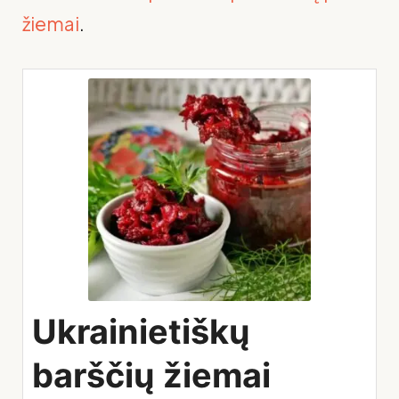
žiemai
.
Ukrainietiškų
barščių žiemai