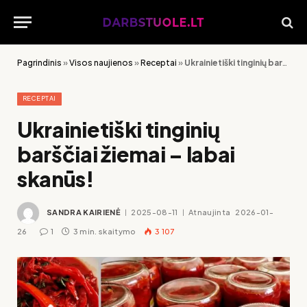
Pagrindinis
»
Visos naujienos
»
Receptai
»
Ukrainietiški tinginių barščiai žiemai – labai skanūs!
RECEPTAI
Ukrainietiški tinginių
barščiai žiemai – labai
skanūs!
SANDRA KAIRIENĖ
2025-08-11
Atnaujinta
2026-01-
26
1
3 min. skaitymo
3 107