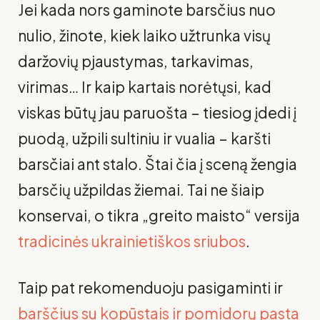
Jei kada nors gaminote barsčius nuo
nulio, žinote, kiek laiko užtrunka visų
daržovių pjaustymas, tarkavimas,
virimas… Ir kaip kartais norėtųsi, kad
viskas būtų jau paruošta – tiesiog įdedi į
puodą, užpili sultiniu ir vualia – karšti
barsčiai ant stalo. Štai čia į sceną žengia
barsčių užpildas žiemai. Tai ne šiaip
konservai, o tikra „greito maisto“ versija
tradicinės ukrainietiškos sriubos
.
Taip pat rekomenduoju pasigaminti ir
barščius su kopūstais ir pomidorų pasta