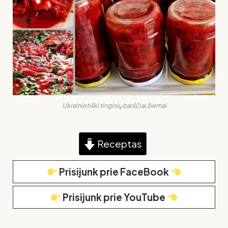
Ukrainietiški tinginių barščiai žiemai
Receptas
Prisijunk prie FaceBook
Prisijunk prie YouTube