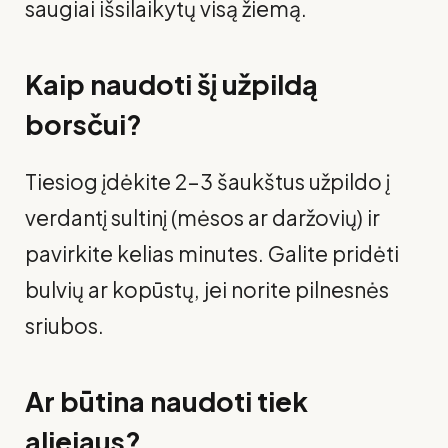
saugiai išsilaikytų visą žiemą.
Kaip naudoti šį užpildą
borsčui?
Tiesiog įdėkite 2–3 šaukštus užpildo į
verdantį sultinį (mėsos ar daržovių) ir
pavirkite kelias minutes. Galite pridėti
bulvių ar kopūstų, jei norite pilnesnės
sriubos.
Ar būtina naudoti tiek
aliejaus?