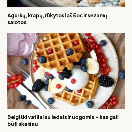
Agurkų, krapų, rūkytos lašišos ir sezamų
salotos
Belgiški vafliai su ledais ir uogomis – kas gali
būti skaniau