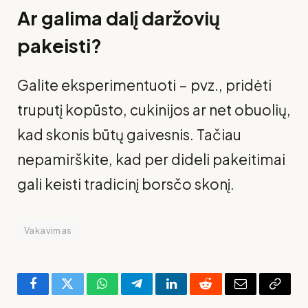
Ar galima dalį daržovių
pakeisti?
Galite eksperimentuoti – pvz., pridėti
truputį kopūsto, cukinijos ar net obuolių,
kad skonis būtų gaivesnis. Tačiau
nepamirškite, kad per dideli pakeitimai
gali keisti tradicinį borsčo skonį.
Vakavimas
Facebook
Twitter
WhatsApp
Telegram
LinkedIn
Reddit
El.
Copy