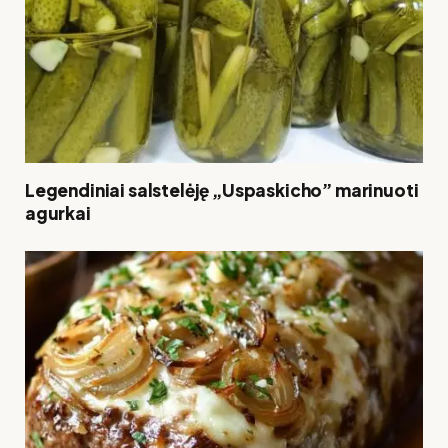
Legendiniai salstelėję „Uspaskicho” marinuoti
agurkai