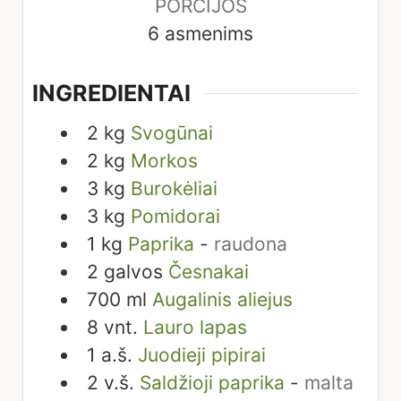
PORCIJOS
6
asmenims
INGREDIENTAI
2
kg
Svogūnai
2
kg
Morkos
3
kg
Burokėliai
3
kg
Pomidorai
1
kg
Paprika
-
raudona
2
galvos
Česnakai
700
ml
Augalinis aliejus
8
vnt.
Lauro lapas
1
a.š.
Juodieji pipirai
2
v.š.
Saldžioji paprika
-
malta