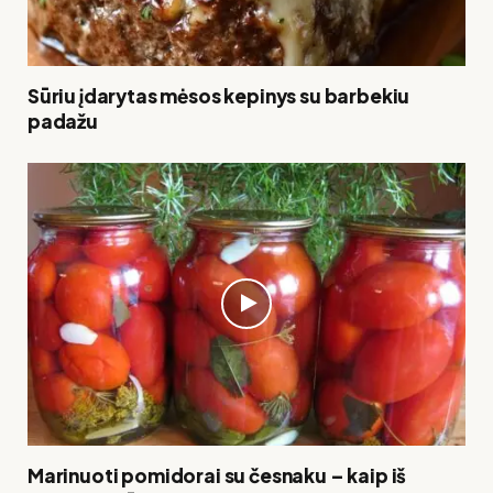
Sūriu įdarytas mėsos kepinys su barbekiu
padažu
Marinuoti pomidorai su česnaku – kaip iš