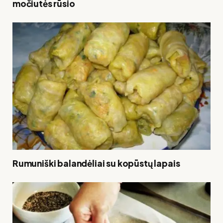
močiutės rūsio
Rumuniški balandėliai su kopūstų lapais