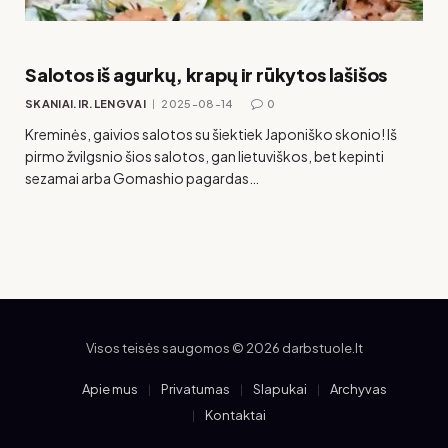
Salotos iš agurkų, krapų ir rūkytos lašišos
SKANIAI.IR.LENGVAI
2025-08-14
0
Kreminės, gaivios salotos su šiektiek Japoniško skonio! Iš
pirmo žvilgsnio šios salotos, gan lietuviškos, bet kepinti
sezamai arba Gomashio pagardas…
Visos teisės saugomos © 2026 darbstuole.lt
Apie mus
Privatumas
Slapukai
Archyvas
Kontaktai