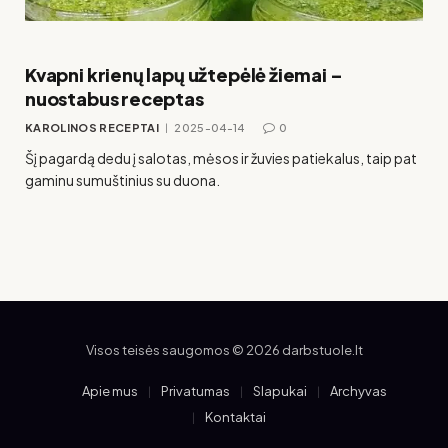
Kvapni krienų lapų užtepėlė žiemai –
nuostabus receptas
KAROLINOS RECEPTAI
2025-04-14
0
Šį pagardą dedu į salotas, mėsos ir žuvies patiekalus, taip pat
gaminu sumuštinius su duona.
Visos teisės saugomos © 2026 darbstuole.lt
Apie mus
Privatumas
Slapukai
Archyvas
Kontaktai