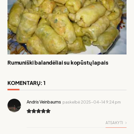
Rumuniški balandėliai su kopūstų lapais
KOMENTARŲ: 1
Andris Veinbaums
paskelbė
2025-04-14 9:24 pm
ATSAKYTI