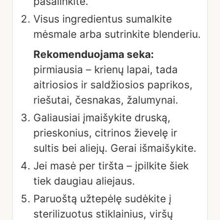
pašalinkite.
Visus ingredientus sumalkite
mėsmale arba sutrinkite blenderiu.
Rekomenduojama seka:
pirmiausia – krienų lapai, tada
aitriosios ir saldžiosios paprikos,
riešutai, česnakas, žalumynai.
Galiausiai įmaišykite druską,
prieskonius, citrinos žievelę ir
sultis bei aliejų. Gerai išmaišykite.
Jei masė per tiršta – įpilkite šiek
tiek daugiau aliejaus.
Paruoštą užtepėlę sudėkite į
sterilizuotus stiklainius, viršų