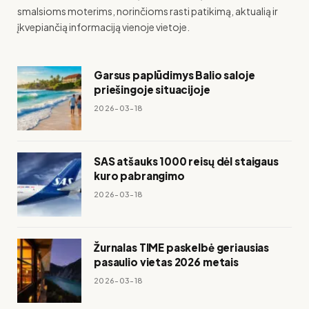
smalsioms moterims, norinčioms rasti patikimą, aktualią ir
įkvepiančią informaciją vienoje vietoje.
Garsus paplūdimys Balio saloje
priešingoje situacijoje
2026-03-18
SAS atšauks 1000 reisų dėl staigaus
kuro pabrangimo
2026-03-18
Žurnalas TIME paskelbė geriausias
pasaulio vietas 2026 metais
2026-03-18