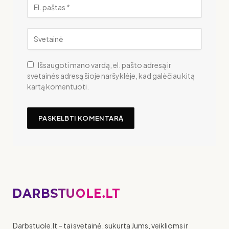
Išsaugoti mano vardą, el. pašto adresą ir
svetainės adresą šioje naršyklėje, kad galėčiau kitą
kartą komentuoti.
Darbstuole.lt – tai svetainė, sukurta Jums, veiklioms ir