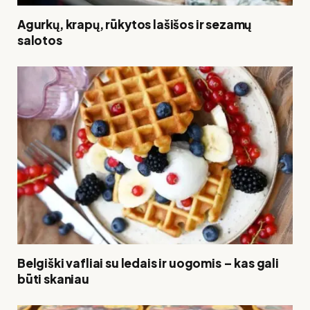
Agurkų, krapų, rūkytos lašišos ir sezamų
salotos
Belgiški vafliai su ledais ir uogomis – kas gali
būti skaniau