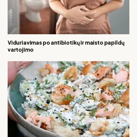
Viduriavimas po antibiotikų ir maisto papildų
vartojimo