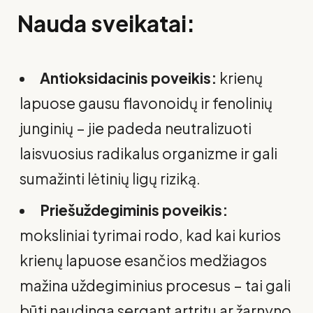
Nauda sveikatai:
Antioksidacinis poveikis:
krienų
lapuose gausu flavonoidų ir fenolinių
junginių – jie padeda neutralizuoti
laisvuosius radikalus organizme ir gali
sumažinti lėtinių ligų riziką.
Priešuždegiminis poveikis:
moksliniai tyrimai rodo, kad kai kurios
krienų lapuose esančios medžiagos
mažina uždegiminius procesus – tai gali
būti naudinga sergant artritu ar žarnyno