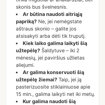
skonis bus švelnesnis.
Ar būtina naudoti aitriąją
papriką?
Ne, jei nemėgstate
aštraus skonio – galite jos
atsisakyti arba dėti tik truputį.
Kiek laiko galima laikyti šią
užtepėlę?
Šaldytuve – iki 2
mėnesių, jei paviršius užlietas
aliejumi.
Ar galima konservuoti šią
užtepėlę žiemai?
Taip, jei ją
pasterizuosite stiklainiuose apie
15 min., galima laikyti net iki metų.
Kur galima naudoti šią