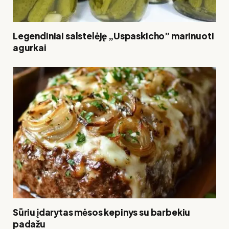
Legendiniai salstelėję „Uspaskicho” marinuoti
agurkai
Sūriu įdarytas mėsos kepinys su barbekiu
padažu