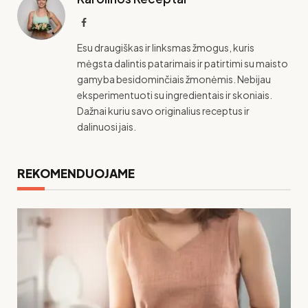
Facebook
Esu draugiškas ir linksmas žmogus, kuris
mėgsta dalintis patarimais ir patirtimi su maisto
gamyba besidominčiais žmonėmis. Nebijau
eksperimentuoti su ingredientais ir skoniais.
Dažnai kuriu savo originalius receptus ir
dalinuosi jais.
REKOMENDUOJAME