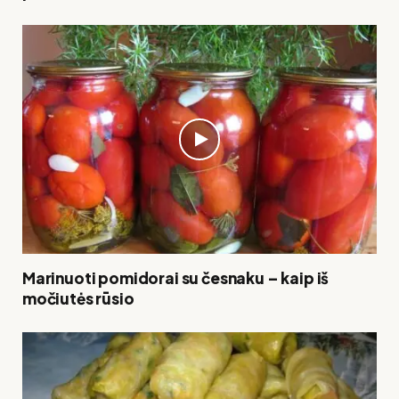
Marinuoti pomidorai su česnaku – kaip iš
močiutės rūsio