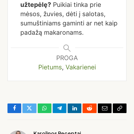
užtepėlę?
Puikiai tinka prie
mėsos, žuvies, dėti į salotas,
sumuštiniams gaminti ar net kaip
padažą makaronams.
PROGA
Pietums
,
Vakarienei
Facebook
Twitter
WhatsApp
Telegram
LinkedIn
Reddit
El.
Copy
paštas
Link
Karolinos Receptai