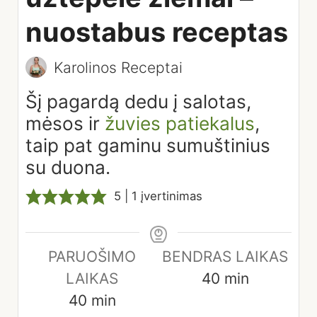
nuostabus receptas
Karolinos Receptai
Šį pagardą dedu į salotas,
mėsos ir
žuvies patiekalus
,
taip pat gaminu sumuštinius
su duona.
5
| 1 įvertinimas
PARUOŠIMO
BENDRAS LAIKAS
minutes
LAIKAS
40
min
minutes
40
min