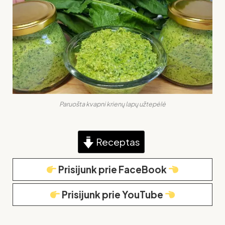
Paruošta kvapni krienų lapų užtepėlė
Receptas
Prisijunk prie FaceBook
Prisijunk prie YouTube