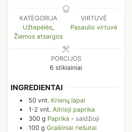
KATEGORIJA
VIRTUVĖ
Užtepėlės
,
Pasaulio virtuvė
Žiemos atsargos
PORCIJOS
6
stiklainiai
INGREDIENTAI
50
vnt.
Krienų lapai
1-2
vnt.
Aitrioji paprika
300
g
Paprika
-
saldžioji
100
g
Graikiniai riešutai