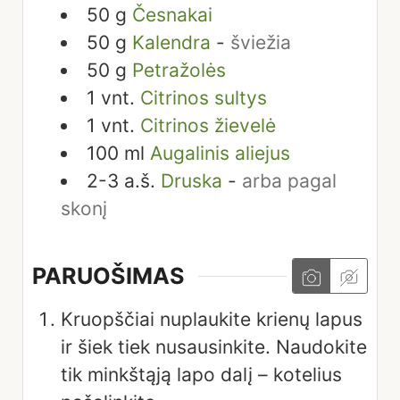
50
g
Česnakai
50
g
Kalendra
-
šviežia
50
g
Petražolės
1
vnt.
Citrinos sultys
1
vnt.
Citrinos žievelė
100
ml
Augalinis aliejus
2-3
a.š.
Druska
-
arba pagal
skonį
PARUOŠIMAS
Kruopščiai nuplaukite krienų lapus
ir šiek tiek nusausinkite. Naudokite
tik minkštąją lapo dalį – kotelius