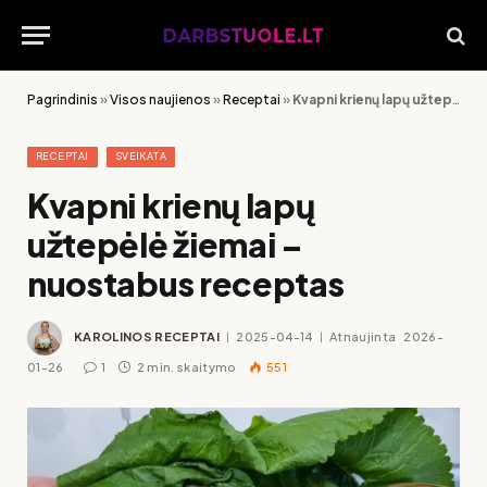
Pagrindinis
»
Visos naujienos
»
Receptai
»
Kvapni krienų lapų užtepėlė žiemai – nuostabus receptas
RECEPTAI
SVEIKATA
Kvapni krienų lapų
užtepėlė žiemai –
nuostabus receptas
KAROLINOS RECEPTAI
2025-04-14
Atnaujinta
2026-
01-26
1
2 min. skaitymo
551