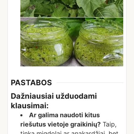
PASTABOS
Dažniausiai užduodami
klausimai:
Ar galima naudoti kitus
riešutus vietoje graikinių?
Taip,
tinka migdolai ar anakardžiai, bet