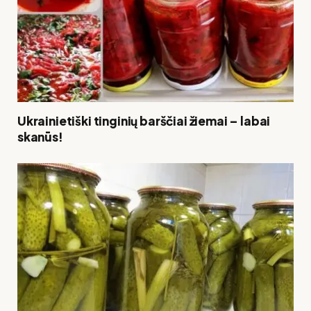
Ukrainietiški tinginių barščiai žiemai – labai
skanūs!