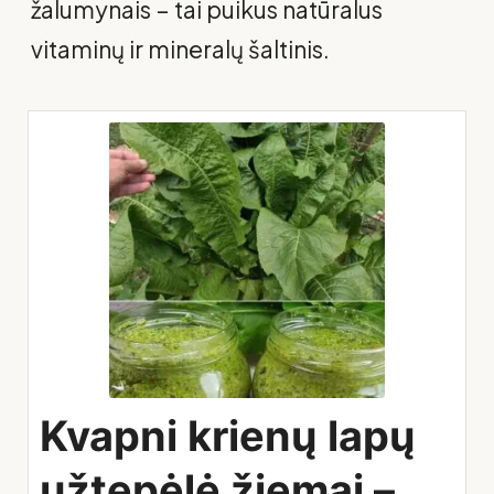
žalumynais – tai puikus natūralus
vitaminų ir mineralų šaltinis.
Kvapni krienų lapų
užtepėlė žiemai –