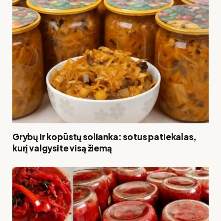
Grybų ir kopūstų solianka: sotus patiekalas,
kurį valgysite visą žiemą