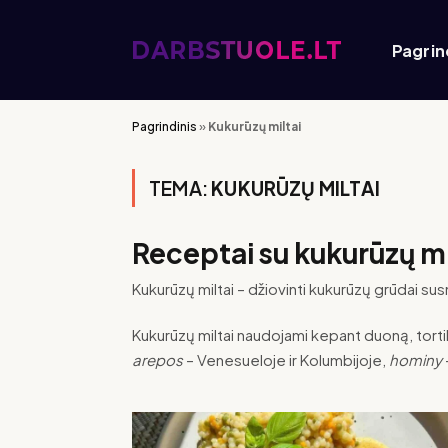
Pagrin
Pagrindinis
»
Kukurūzų miltai
TEMA:
KUKURŪZŲ MILTAI
Receptai su kukurūzų mi
Kukurūzų miltai – džiovinti kukurūzų grūdai susm
Kukurūzų miltai naudojami kepant duoną, tortili
arepos
– Venesueloje ir Kolumbijoje,
hominy