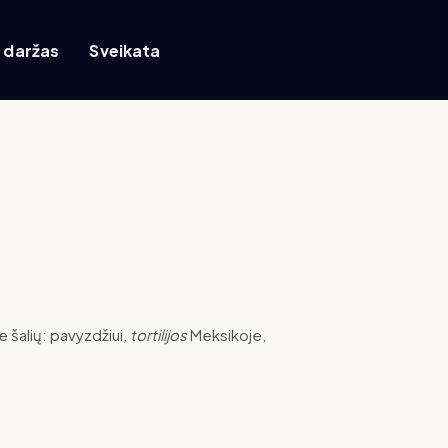
r daržas
Sveikata
e šalių: pavyzdžiui,
tortilijos
Meksikoje,