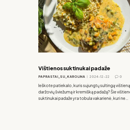
Vištienos suktinukai padaže
PAPRASTAI_SU_KAROLINA
2024-12-22
0
Ieškote patiekalo, kuris sujungtų sultingą vištieną
daržovių šviežumą ir kremišką padažą? Šie vištie
suktinukai padaže yra tobula vakarienė, kuri ne…