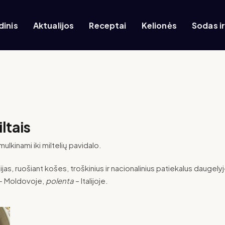
dinis
Aktualijos
Receptai
Kelionės
Sodas i
ltais
ulkinami iki miltelių pavidalo.
jas, ruošiant košes, troškinius ir nacionalinius patiekalus daugelyj
– Moldovoje,
polenta
– Italijoje.