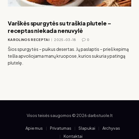
Varškės spurgytės su traškia plutele –
receptas niekada nenuvylė
KAROLINOS RECEPTAI
2025-03-18
0
Šios spurgytės – puikus desertas. Jų paslaptis – prieš kepimą
tešla apvoliojama manų kruopose, kurios sukuria ypatingą
plutelę.
Visos teisės saugomos © 2026 darbstuole.lt
Apie mus
Privatumas
Slapukai
Archyvas
Kontaktai