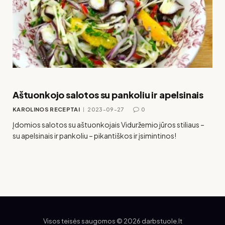
Aštuonkojo salotos su pankoliu ir apelsinais
KAROLINOS RECEPTAI
2023-09-27
0
Įdomios salotos su aštuonkojais Viduržemio jūros stiliaus –
su apelsinais ir pankoliu – pikantiškos ir įsimintinos!
Visos teisės saugomos © 2026 darbstuole.lt