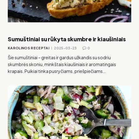
Sumuštiniai su rūkyta skumbre ir kiaušiniais
KAROLINOS RECEPTAI
2025-03-23
0
Šie sumuštiniai – greitas ir gardus užkandis su sodriu
skumbrės skoniu, minkštais kiaušiniais ir aromatingais
krapais. Puikiai tinka pusryčiams, priešpiečiams…