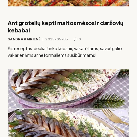
Ant grotelių kepti maltos mėsos ir daržovių
kebabai
SANDRA KAIRIENĖ
2025-05-05
0
Šis receptas idealiai tinka kepsnių vakarėliams, savaitgalio
vakarienėms ar neformaliems susibūrimams!