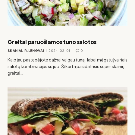
Greitai paruošiamos tuno salotos
SKANIAI.IR.LENGVAI
2024-02-01
0
Kaip jau pastebėjote dažnai valgau tuną , labai mėgstu įvairiais
salotų kombinacijas su juo. Šį kartą pasidalinsiu super skanių,
greitai…