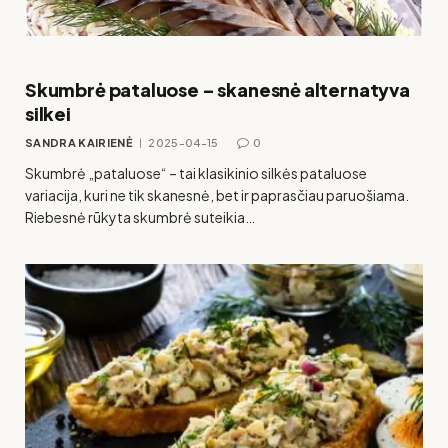
Skumbrė pataluose – skanesnė alternatyva
silkei
SANDRA KAIRIENĖ
2025-04-15
0
Skumbrė „pataluose“ – tai klasikinio silkės pataluose
variacija, kuri ne tik skanesnė, bet ir paprasčiau paruošiama.
Riebesnė rūkyta skumbrė suteikia…