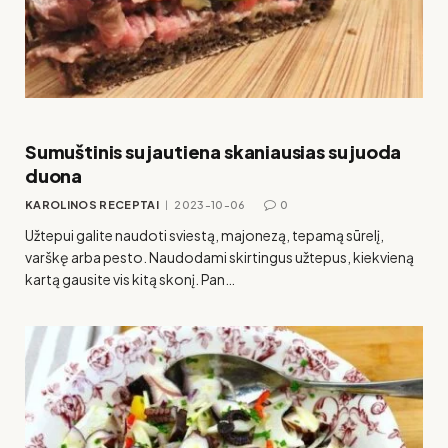
Sumuštinis su jautiena skaniausias su juoda
duona
KAROLINOS RECEPTAI
2023-10-06
0
Užtepui galite naudoti sviestą, majonezą, tepamą sūrelį,
varškę arba pesto. Naudodami skirtingus užtepus, kiekvieną
kartą gausite vis kitą skonį. Pan…