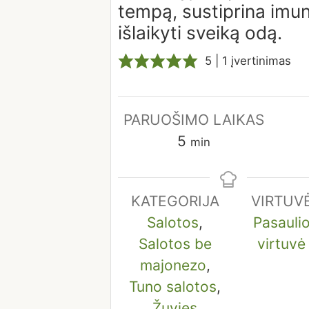
tempą, sustiprina imu
išlaikyti sveiką odą.
5
| 1 įvertinimas
Papil
PARUOŠIMO LAIKAS
minutes
laikas
5
min
KATEGORIJA
VIRTUV
Salotos
,
Pasauli
Salotos be
virtuvė
majonezo
,
Tuno salotos
,
Žuvies