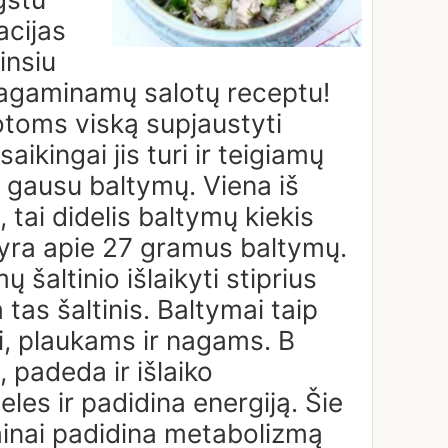
acijas
insiu
 pagaminamų salotų receptu!
otoms viską supjaustyti
aikingai jis turi ir teigiamų
 gausu baltymų. Viena iš
 tai didelis baltymų kiekis
yra apie 27 gramus baltymų.
ų šaltinio išlaikyti
stiprius
 tas šaltinis. Baltymai taip
ai, plaukams ir nagams. B
 padeda ir išlaiko
les ir padidina energiją. Šie
minai padidina metabolizmą