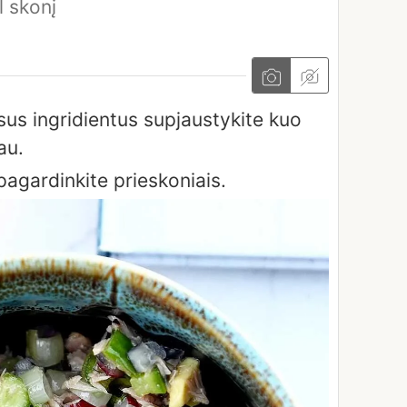
l skonį
sus ingridientus supjaustykite kuo
au.
pagardinkite prieskoniais.