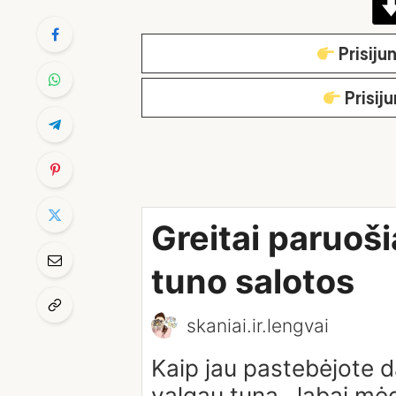
Prisiju
Prisij
Greitai paruoš
tuno salotos
skaniai.ir.lengvai
Kaip jau pastebėjote 
valgau tuną , labai mė