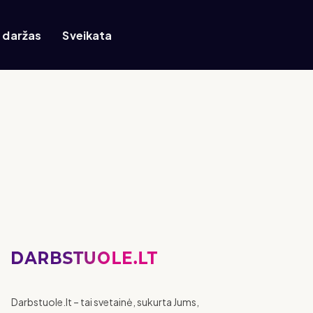
r daržas
Sveikata
Darbstuole.lt – tai svetainė, sukurta Jums,