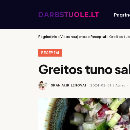
Pagrin
Pagrindinis
»
Visos naujienos
»
Receptai
»
Greitos tun
RECEPTAI
Greitos tuno sa
SKANIAI.IR.LENGVAI
2024-02-01
Atnaujin