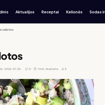
dinis
Aktualijos
Receptai
Kelionės
Sodas i
o salotos
lotos
ta
2026-01-06
0
1 min. skaitymo
5