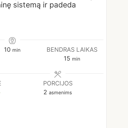
ninę sistemą ir padeda
domas
minutes
10
BENDRAS LAIKAS
min
minutes
15
min
Ė
PORCIJOS
o
2
asmenims