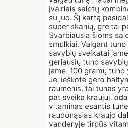
įvairiais salotų kombin
su juo. Šį kartą pasidal
super skanių, greitai
Svarbiausia šioms sal
smulkiai. Valgant tuno s
savybių sveikatai jame
geriausių tuno savybių,
jame. 100 gramų tuno 
Jei ieškote gero baltym
raumenis, tai tunas yra
pat sveika kraujui, od
vitaminas esantis tune,
raudonąsias kraujo dale
vandenyje tirpūs vita