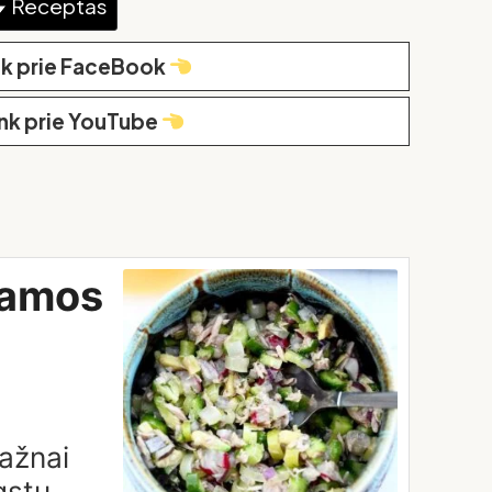
Receptas
nk prie FaceBook
unk prie YouTube
iamos
dažnai
gstu