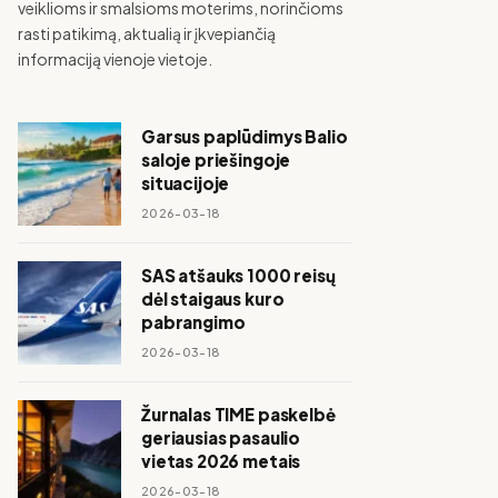
veiklioms ir smalsioms moterims, norinčioms
rasti patikimą, aktualią ir įkvepiančią
informaciją vienoje vietoje.
Garsus paplūdimys Balio
saloje priešingoje
situacijoje
2026-03-18
SAS atšauks 1000 reisų
dėl staigaus kuro
pabrangimo
2026-03-18
Žurnalas TIME paskelbė
geriausias pasaulio
vietas 2026 metais
2026-03-18