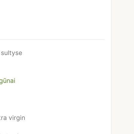
 sultyse
gūnai
tra virgin