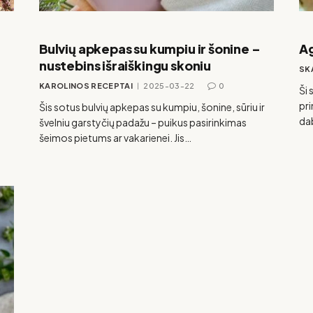
Bulvių apkepas su kumpiu ir šonine –
Ag
nustebins išraiškingu skoniu
SK
KAROLINOS RECEPTAI
2025-03-22
0
Ši 
pri
Šis sotus bulvių apkepas su kumpiu, šonine, sūriu ir
dab
švelniu garstyčių padažu – puikus pasirinkimas
šeimos pietums ar vakarienei. Jis…