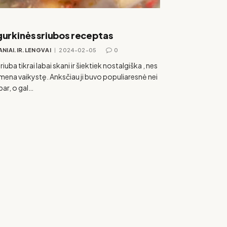
urkinės sriubos receptas
ANIAI.IR.LENGVAI
2024-02-05
0
sriuba tikrai labai skani ir šiektiek nostalgiška , nes
mena vaikystę. Anksčiau ji buvo populiaresnė nei
ar, o gal…