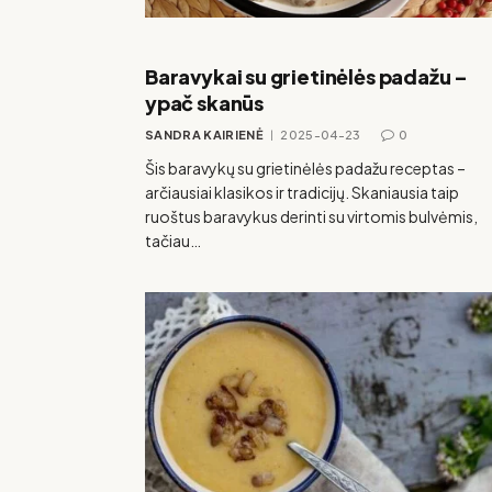
Baravykai su grietinėlės padažu –
ypač skanūs
SANDRA KAIRIENĖ
2025-04-23
0
Šis baravykų su grietinėlės padažu receptas –
arčiausiai klasikos ir tradicijų. Skaniausia taip
ruoštus baravykus derinti su virtomis bulvėmis,
tačiau…