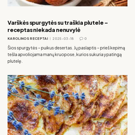
Varškės spurgytės su traškia plutele –
receptas niekada nenuvylė
KAROLINOS RECEPTAI
2025-03-18
0
Šios spurgytės – puikus desertas. Jų paslaptis – prieš kepimą
tešla apvoliojama manų kruopose, kurios sukuria ypatingą
plutelę.