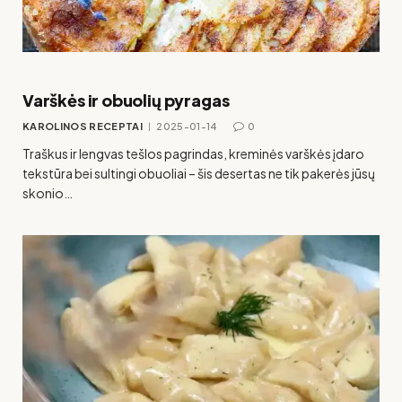
Varškės ir obuolių pyragas
KAROLINOS RECEPTAI
2025-01-14
0
Traškus ir lengvas tešlos pagrindas, kreminės varškės įdaro
tekstūra bei sultingi obuoliai – šis desertas ne tik pakerės jūsų
skonio…