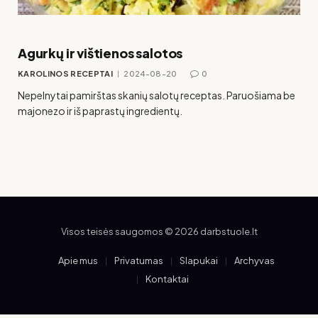
Agurkų ir vištienos salotos
KAROLINOS RECEPTAI
2024-08-20
0
Nepelnytai pamirštas skanių salotų receptas. Paruošiama be
majonezo ir iš paprastų ingredientų.
Visos teisės saugomos © 2026 darbstuole.lt
Apie mus
Privatumas
Slapukai
Archyvas
Kontaktai