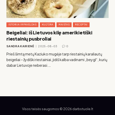
ISTORIJA IR PAVELDAS
KULTŪRA
MAISTAS
RECEPTAI
Beigeliai: iš Lietuvos kilę amerikietiški
riestainių pusbroliai
SANDRA KAIRIENĖ
2025-08-03
0
Prieš šimtą metų Kaziuko mugėje tarp riestainių karaliautų
beigeliai – žydiški riestainiai, jidiš kalba vadinami „beygl“, kurių
dabar Lietuvoje neberasi.…
Visos teisės saugomos © 2026 darbstuole.lt