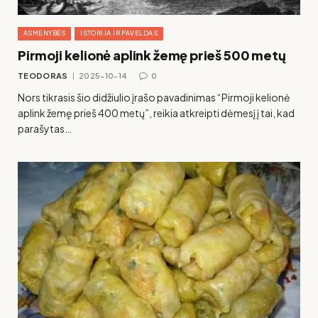
ASMENYBĖS
ISTORIJA IR PAVELDAS
Pirmoji kelionė aplink žemę prieš 500 metų
TEODORAS
2025-10-14
0
Nors tikrasis šio didžiulio įrašo pavadinimas “Pirmoji kelionė
aplink žemę prieš 400 metų”, reikia atkreipti dėmesį į tai, kad
parašytas…