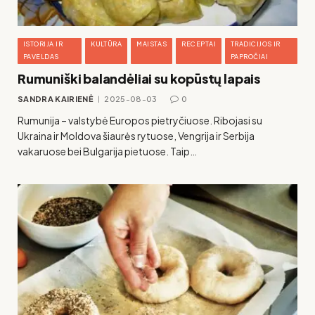
ISTORIJA IR
KULTŪRA
MAISTAS
RECEPTAI
TRADICIJOS IR
PAVELDAS
PAPROČIAI
Rumuniški balandėliai su kopūstų lapais
SANDRA KAIRIENĖ
2025-08-03
0
Rumunija – valstybė Europos pietryčiuose. Ribojasi su
Ukraina ir Moldova šiaurės rytuose, Vengrija ir Serbija
vakaruose bei Bulgarija pietuose. Taip…