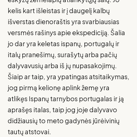
kelis kart išleistas ir į daugelį kalbų
išverstas dienoraštis yra svarbiausias
versmės rašinys apie ekspediciją. Šalia
jo dar yra keletas ispanų, portugalų ir
italų pranešimų, surašytų arba pačių
dalyvavusių arba iš jų nupasakojimų.
Šiaip ar taip, yra ypatingas atsitaikymas,
jog pirmą kelionę aplink žemę yra
atlikęs Ispanų tar­nybos portugalas ir ją
aprašęs italas, taip jog joje dalyvavo
didžiau­sių to meto gadynės jūrėivinių
tautų atstovai.