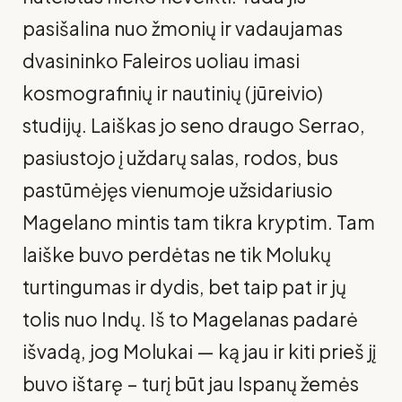
pasišalina nuo žmonių ir vadaujamas
dvasininko Faleiros uoliau imasi
kosmografinių ir nautinių (jūreivio)
studijų. Laiškas jo seno draugo Serrao,
pasiustojo į uždarų salas, rodos, bus
pastūmėjęs vienumoje užsidariusio
Magelano mintis tam tikra kryptim. Tam
laiške buvo perdėtas ne tik Molukų
turtingumas ir dydis, bet taip pat ir jų
tolis nuo Indų. Iš to Magelanas padarė
išvadą, jog Molukai — ką jau ir kiti prieš jį
buvo ištarę – turį būt jau Ispanų žemės