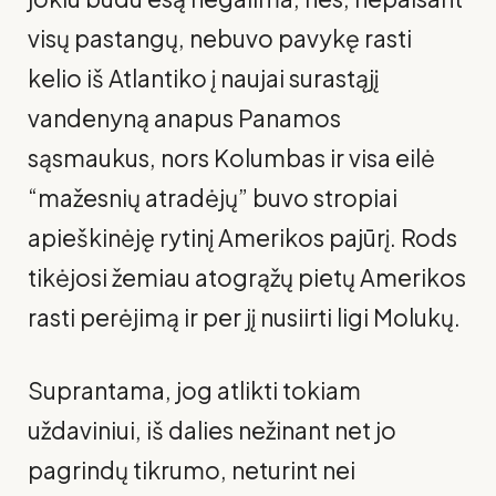
visų pastangų, nebuvo pavykę rasti
kelio iš Atlantiko į naujai surastąjį
vandenyną anapus Panamos
sąsmaukus, nors Kolumbas ir visa eilė
“mažesnių atradėjų” buvo stropiai
apieškinėję rytinį Amerikos pajūrį. Rods
tikėjosi žemiau atogrąžų pietų Ame­rikos
rasti perėjimą ir per jį nusiirti ligi Molukų.
Suprantama, jog atlikti tokiam
uždaviniui, iš dalies nežinant net jo
pagrindų tikrumo, neturint nei