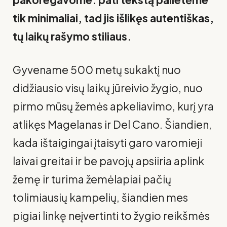
tik minimaliai, tad jis išlikęs autentiškas,
tų laikų rašymo stiliaus.
Gyvename 500 metų sukaktį nuo
didžiausio visų laikų jūreivio žygio, nuo
pirmo mūsų žemės apkeliavimo, kurį yra
atlikęs Magelanas ir Del Cano. Šiandien,
kada ištaigingai įtaisyti garo varomieji
laivai greitai ir be pavojų apsiiria aplink
žemę ir turima žemėlapiai pačių
tolimiausių kampelių, šiandien mes
pigiai linkę neįvertinti to žygio reikšmės