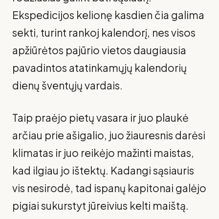
Ekspedicijos kelionę kasdien čia galima
sekti, turint rankoj kalendorį, nes visos
apžiūrė­tos pajūrio vietos daugiausia
pavadintos atatinkamųjų kalendorių
dienų šventųjų vardais.
Taip praėjo pietų vasara ir juo plaukė
arčiau prie ašigalio, juo žiau­resnis darėsi
klimatas ir juo reikėjo mažinti maistas,
kad ilgiau jo ištektų. Kadangi sąsiauris
vis nesirodė, tad ispanų kapitonai galėjo
pigiai sukurstyt jūreivius kelti maištą.