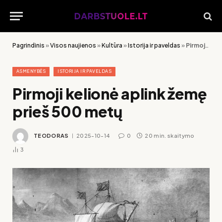
Pagrindinis
»
Visos naujienos
»
Kultūra
»
Istorija ir paveldas
»
Pirmoji kelionė aplink žemę prieš 500 metų
ASMENYBĖS
ISTORIJA IR PAVELDAS
Pirmoji kelionė aplink žemę
prieš 500 metų
TEODORAS
2025-10-14
0
20 min. skaitymo
3