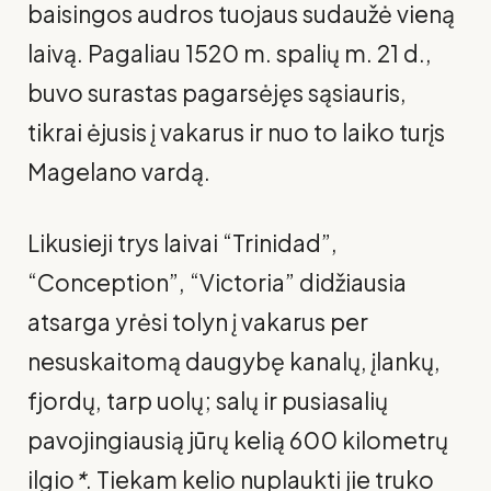
baisingos audros tuojaus sudaužė vieną
laivą. Pagaliau 1520 m. spalių m. 21 d.,
buvo surastas pagar­sėjęs sąsiauris,
tikrai ėjusis į vakarus ir nuo to laiko turįs
Magelano vardą.
Likusieji trys laivai “Trinidad”,
“Conception”, “Victoria” didžiausia
atsarga yrėsi tolyn į vakarus per
nesuskaitomą daugybę kanalų, įlankų,
fjordų, tarp uolų; salų ir pusiasalių
pavojingiausią jūrų kelią 600 kilome­trų
ilgio
*
. Tiekam kelio nuplaukti jie truko