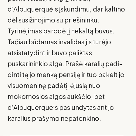
d’Albuquerquė’s įskundimu, dar kaltino
dėl susižinojimo su prie­šininku.
Tyrinėjimas parodė jį nekaltą buvus.
Tačiau būdamas invalidas jis turėjo
atsistatydint ir buvo paliktas
puskarininkio alga. Prašė karalių padi­
dinti tą jo menką pensiją ir tuo pakelt jo
visuomeninę padėtį, ėjusią nuo
mokomosios algos aukščio, bet
d’Albuquerque’s pasiundytas ant jo
kara­lius prašymo nepatenkino.