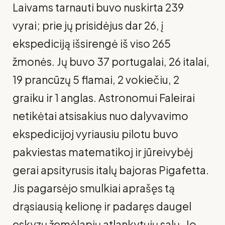
Laivams tarnauti buvo nuskirta 239
vyrai; prie jų prisidėjus dar 26, į
ekspediciją išsirengė iš viso 265
žmonės. Jų buvo 37 portugalai, 26 italai,
19 prancūzų 5 flamai, 2 vokiečiu, 2
graiku ir 1 anglas. Astronomui Faleirai
netikėtai atsisakius nuo dalyvavimo
ekspedicijoj vyriausiu pilotu buvo
pakviestas matematikoj ir jūreivybėj
gerai apsityrusis italų bajoras Pigafetta.
Jis pagarsėjo smulkiai aprašęs tą
drąsiausią kelionę ir padaręs daugel
eskyzų žemėlapių atlankytųjų salų. Jo