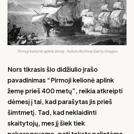
Pirmoji kelionė aplink žemę. Hulton Archive/Getty Images
Nors tikrasis šio didžiulio įrašo
pavadinimas “Pirmoji kelionė aplink
žemę prieš 400 metų”, reikia atkreipti
dėmesį į tai, kad parašytas jis prieš
šimtmetį. Tad, kad neklaidinti
skaitytojų, mes jį šiek tiek
pakoregavome. pati tekstą palietėme