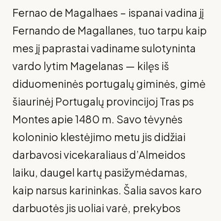
Fernao de Magalhaes – ispanai vadina jį
Fernando de Ma­gallanes, tuo tarpu kaip
mes jį paprastai vadiname sulotyninta
vardo lytim Magelanas — kilęs iš
diduomeninės portugalų giminės, gimė
šiaurinėj Portugalų provincijoj Tras ps
Montes apie 1480 m. Savo tėvynės
koloninio klestėjimo metu jis didžiai
darbavosi vicekaraliaus d’Almeidos
laiku, daugel kartų pasižymėdamas,
kaip narsus karininkas. Šalia savos karo
dar­buotės jis uoliai varė, prekybos