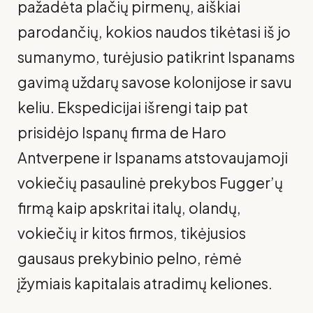
pažadėta plačių pirmenų, aiškiai
parodančių, kokios naudos tikėtasi iš jo
sumanymo, turėjusio patikrint Ispanams
gavimą uždarų savose kolonijose ir savu
keliu. Ekspedicijai išrengi taip pat
prisidėjo Ispanų firma de Haro
Antverpene ir Ispanams atstovaujamoji
vokiečių pasaulinė prekybos Fugger’ų
firmą kaip apskritai ita­lų, olandų,
vokiečių ir kitos firmos, tikėjusios
gausaus prekybinio pelno, rėmė
įžymiais kapitalais atradimų keliones.