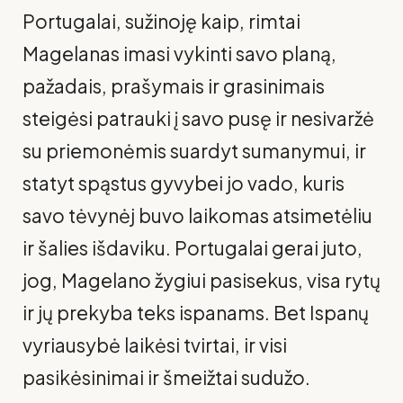
Portugalai, sužinoję kaip, rimtai
Magelanas imasi vykinti savo pla­ną,
pažadais, prašymais ir grasinimais
steigėsi patrauki į savo pusę ir nesivaržė
su priemonėmis suardyt sumanymui, ir
statyt spąstus gyvybei jo vado, ku­ris
savo tėvynėj buvo laikomas atsimetėliu
ir šalies išdaviku. Portuga­lai gerai juto,
jog, Magelano žygiui pasisekus, visa rytų
ir jų prekyba teks ispanams. Bet Ispanų
vyriausybė laikėsi tvirtai, ir visi
pasikėsinimai ir šmeižtai sudužo.