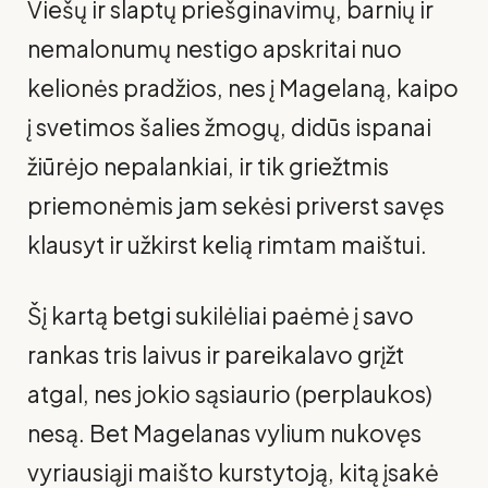
Viešų ir slaptų priešginavimų, barnių ir
nemalonu­mų nestigo apskritai nuo
kelionės pradžios, nes į Magelaną, kaipo
į svetimos šalies žmogų, didūs ispanai
žiūrėjo nepalankiai, ir tik griežtmis
priemonėmis jam sekėsi priverst savęs
klausyt ir užkirst kelią rimtam maištui.
Šį kartą betgi sukilėliai paėmė į savo
rankas tris laivus ir pareikalavo grįžt
atgal, nes jokio sąsiaurio (perplaukos)
nesą. Bet Magelanas vy­lium nukovęs
vyriausiąji maišto kurstytoją, kitą įsakė