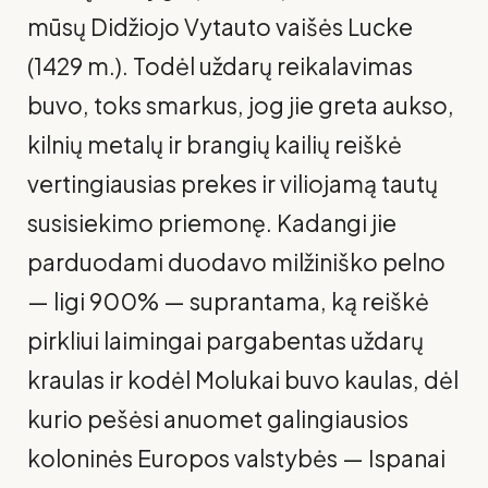
mūsų Didžiojo Vytauto vaišės Lucke
(1429 m.). Todėl uždarų reikalavimas
buvo, toks smarkus, jog jie greta aukso,
kilnių metalų ir bran­gių kailių reiškė
vertingiausias prekes ir viliojamą tautų
susisiekimo priemonę. Kadangi jie
parduodami duodavo milžiniško pelno
— ligi 900% — suprantama, ką reiškė
pirkliui laimingai pargabentas uždarų
kraulas ir ko­dėl Molukai buvo kaulas, dėl
kurio pešėsi anuomet galingiausios
koloninės Europos valstybės — Ispanai