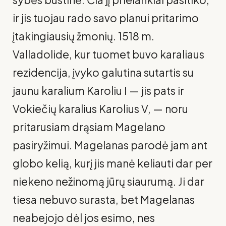
ir jis tuojau rado savo planui pritarimo
įtakingiausių žmonių. 1518 m.
Valladolide, kur tuomet buvo ka­raliaus
rezidencija, įvyko galutina sutartis su
jaunu karalium Karoliu I — jis pats ir
Vokiečių karalius Karolius V, — noru
pritarusiam drąsiam Magelano
pasiryžimui. Magelanas parodė jam ant
globo kelią, kurį jis manė keliauti dar per
niekeno nežinomą jūrų siaurumą. Ji dar
tiesa nebuvo su­rasta, bet Magelanas
neabejojo dėl jos esimo, nes