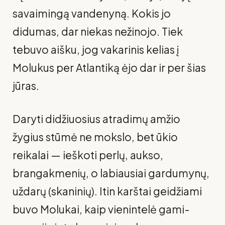
savaimingą vandenyną. Kokis jo
didumas, dar niekas nežinojo. Tiek
tebuvo aišku, jog vakarinis kelias į
Molukus per Atlantiką ėjo dar ir per šias
jūras.
Daryti didžiuosius atradimų amžio
žygius stūmė ne mokslo, bet ūkio
reikalai — ieškoti perlų, aukso,
brangakmenių, o labiausiai gardumynų,
už­darų (skaninių). Itin karštai geidžiami
buvo Molukai, kaip vienintelė gami­