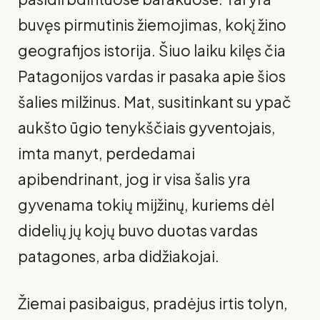
buvęs pirmutinis žiemojimas, kokį žino
geografijos istorija. Šiuo laiku ki­lęs čia
Patagonijos vardas ir pasaka apie šios
šalies milžinus. Mat, susi­tinkant su ypač
aukšto ūgio tenykščiais gyventojais,
imta manyt, perdedamai
apibendrinant, jog ir visa šalis yra
gyvenama tokių mijžinų, kuriems dėl
didelių jų kojų buvo duotas vardas
patagones, arba didžiakojai.
Žiemai pasibaigus, pradėjus irtis tolyn,