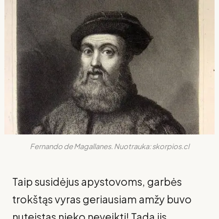
Fernando de Magallanes. Nuotrauka: skorpios.cl
Taip susidėjus apystovoms, garbės
trokštąs vyras geriausiam amžy buvo
nuteistas nieko neveikti! Tada jis