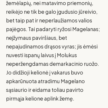
žemėlapių, nei matavimo priemonių,
reikėjo ne tik be galo įgudusio jūreivio,
bet taip pat ir neperlaužiamos valios
pajėgos. Tai padaryti ryžosi Magelanas;
neįžymaus paviršiaus, bet
nepajudinamos drąsos vyras; jis ėmėsi
nuvesti ispanų laivus į Molukus
neperžengdamas demarkacinio ruožo.
Jo didžioji kelionė į vakarus buvo
apkarūnuota atradimu Magelano
sąsiaurio ir eidama toliau pavirto
pirmąja kelione aplink žemę.