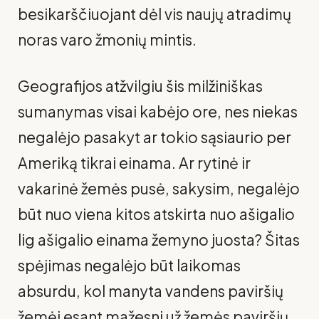
besikarščiuojant dėl vis naujų atradimų
noras varo žmonių mintis.
Geografijos atžvilgiu šis milžiniškas
sumanymas visai kabėjo ore, nes niekas
negalėjo pasakyt ar tokio sąsiaurio per
Ameriką tikrai einama. Ar rytinė ir
vakarinė žemės pusė, sakysim, negalėjo
būt nuo viena kitos atskir­ta nuo ašigalio
lig ašigalio einama žemyno juosta? Šitas
spėjimas negalėjo būt laikomas
absurdu, kol manyta vandens paviršių
žemėj esant mažesni už žemės paviršių.