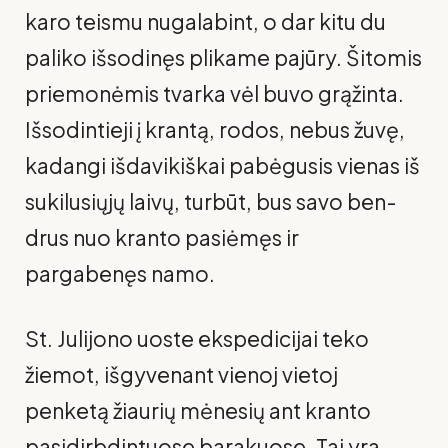
karo teismu nugalabint, o dar kitu du
paliko išsodinęs plikame pajūry. Šitomis
priemonėmis tvarka vėl buvo grąžinta.
Išsodintieji į krantą, rodos, nebus žuvę,
kadangi išdavikiškai pabėgusis vienas iš
sukilusiųjų laivų, turbūt, bus savo ben­
drus nuo kranto pasiėmęs ir
pargabenęs namo.
St. Julijono uoste ekspedicijai teko
žiemot, išgyvenant vienoj vietoj
penketą žiaurių mėnesių ant kranto
pasidirbdintuose barakuose. Tai yra