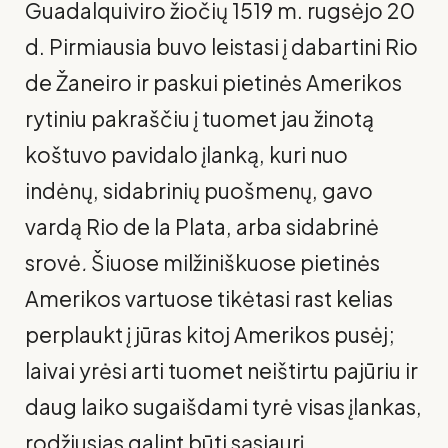
Guadalquiviro žiočių 1519 m. rugsėjo 20
d. Pirmiausia buvo leistasi į dabartini Rio
de Žaneiro ir paskui pietinės Amerikos
rytiniu pakraščiu į tuomet jau žinotą
koštuvo pavidalo įlanką, kuri nuo
indėnų, sidabrinių puošmenų, gavo
vardą Rio de la Plata, arba sidabrinė
srovė
.
Šiuose milžiniškuose pietinės
Amerikos vartuose tikėtasi rast kelias
perplaukt į jūras kitoj Amerikos pusėj;
laivai yrėsi arti tuomet neištirtu pajūriu ir
daug laiko sugaišdami tyrė visas įlankas,
rodžiusias galint būti sąsiaurį.