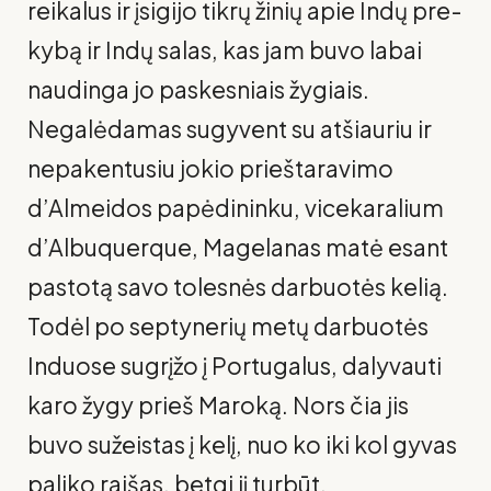
reikalus ir įsigijo tikrų žinių apie Indų pre­
kybą ir Indų salas, kas jam buvo labai
naudinga jo paskesniais žygiais.
Negalėdamas sugyvent su atšiauriu ir
nepakentusiu jokio prieštaravimo
d’Almeidos papėdininku, vicekaralium
d’Albuquerque, Magelanas matė esant
pastotą savo tolesnės darbuotės kelią.
Todėl po septynerių metų darbuotės
Induose sugrįžo į Portugalus, dalyvauti
karo žygy prieš Maroką. Nors čia jis
buvo sužeistas į kelį, nuo ko iki kol gyvas
paliko raišas, betgi jį turbūt,