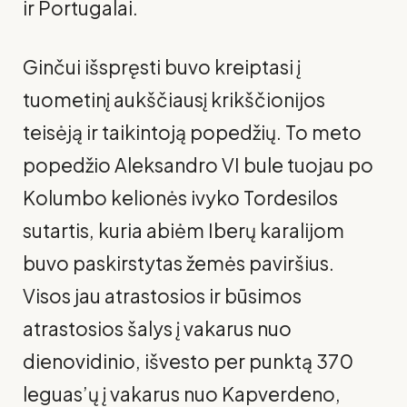
ir Portugalai.
Ginčui išspręsti buvo kreiptasi į
tuometinį aukščiausį krikščionijos
teisėją ir taikintoją popedžių. To meto
popedžio Aleksandro VI bule tuojau po
Kolumbo kelionės ivyko Tordesilos
sutartis, kuria abiėm Iberų karalijom
buvo paskirstytas žemės paviršius.
Visos jau atrastosios ir būsimos
atrastosios šalys į vakarus nuo
dienovidinio, išvesto per punktą 370
leguas’ų į vakarus nuo Kapverdeno,