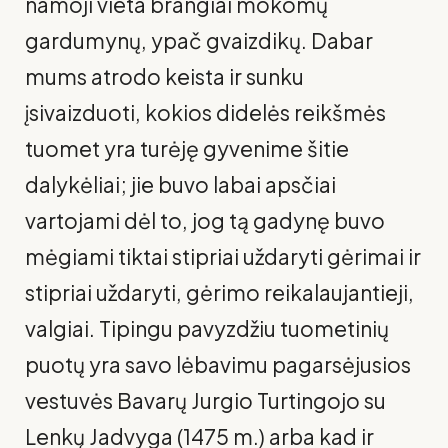
namoji vieta brangiai mokomų
gardumynų, ypač gvaizdikų. Dabar
mums atrodo keista ir sunku
įsivaizduoti, kokios didelės reikšmės
tuomet yra turėję gyvenime šitie
dalykėliai; jie buvo labai apsčiai
vartojami dėl to, jog tą gadynę buvo
mėgiami tiktai stipriai uždaryti gėrimai ir
stipriai uždaryti, gėrimo reikalaujantieji,
valgiai. Tipingu pavyzdžiu tuometinių
puotų yra savo lėbavimu pagarsėjusios
vestuvės Bavarų Jurgio Turtingojo su
Lenkų Jadvyga (1475 m.) arba kad ir