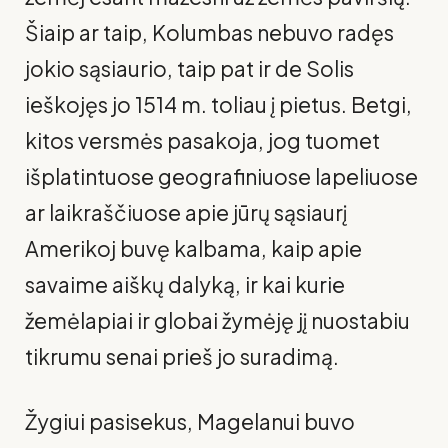
Šiaip ar taip, Kolumbas nebuvo radęs
jokio sąsiaurio, taip pat ir de Solis
ieškojęs jo 1514 m. toliau į pietus. Betgi,
kitos versmės pasakoja, jog tuomet
išplatintuose geografiniuose lapeliuose
ar lai­kraščiuose apie jūrų sąsiaurį
Amerikoj buvę kalbama, kaip apie
savaime aiškų dalyką, ir kai kurie
žemėlapiai ir globai žymėję jį nuostabiu
tikrumu senai prieš jo suradimą.
Žygiui pasisekus, Magelanui buvo