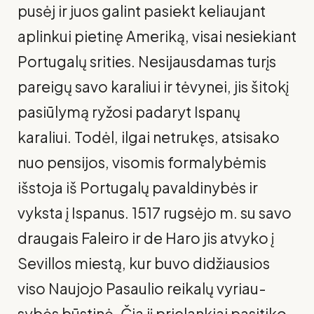
pusėj ir juos galint pasiekt keliaujant
aplinkui pietinę Ameriką, visai nesiekiant
Portugalų srities. Nesijausdamas turįs
pareigų savo karaliui ir tėvynei, jis šitokį
pasiūlymą ryžosi padaryt Ispanų
karaliui. Todėl, ilgai netrukęs, atsisako
nuo pensijos, visomis formalybėmis
išstoja iš Portugalų pavaldinybės ir
vyksta į Ispanus. 1517 rugsėjo m. su savo
draugais Faleiro ir de Haro jis atvyko į
Sevillos miestą, kur buvo didžiausios
viso Naujojo Pasaulio reikalų vyriau­
sybės būstinė. Čia jį prielankiai pasitiko,