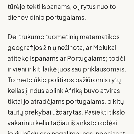
tūrėjo tekti ispanams, o į rytus nuo to
dienovidinio portugalams.
Del trukumo tuometinių matematikos
geografijos žinių nežinota, ar Molukai
atitekę Ispanams ar Portugalams; todėl
ir vieni ir kiti laikė juos sau priklausomais.
To meto ūkio politikos pažiūromis rytų
kelias į Indus aplink Afriką buvo atviras
tiktai jo atradėjams portugalams, o kitų
tautų prekybai uždarytas. Pasiekti tikslo
vakariniu keliu tačiau iš anksto rodėsi
jokiu būdu esą negalima, nes, nepaisant