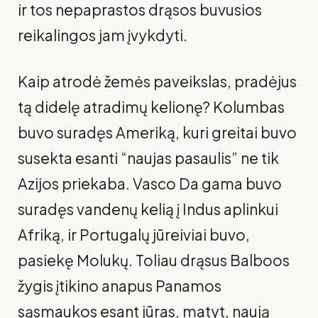
ir tos nepaprastos drąsos buvusios
reikalingos jam įvykdyti.
Kaip atrodė žemės paveikslas, pradėjus
tą didelę atradimų kelionę? Kolumbas
buvo suradęs Ameriką, kuri greitai buvo
susekta esanti “naujas pasaulis” ne tik
Azijos priekaba. Vasco Da gama buvo
suradęs vandenų kelią į Indus aplinkui
Afriką, ir Portugalų jūreiviai buvo,
pasiekę Molukų. Toliau drąsus Balboos
žygis įtikino anapus Panamos
sąsmaukos esant jūras, matyt, naują