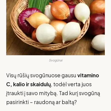
Svogūnai
Visų rūšių svogūnuose gausu
vitamino
C, kalio ir skaidulų
, todėl verta juos
įtraukti į savo mitybą. Tad kurį svogūną
pasirinkti – raudoną ar baltą?