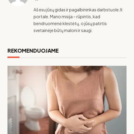
Aš esu jūsų gidas ir pagalbininkas darbstuole.lt
portale. Mano misija – rūpintis, kad
bendruomenė klestėtų, o jūsų patirtis
svetainėje būtų maloni ir saugi.
REKOMENDUOJAME