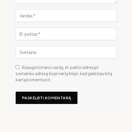
Išsaugoti mano vardą, el. pašto adresą ir
svetainės adresą šioje naršyklėje, kad galėčiau kitą
kartą komentuoti.