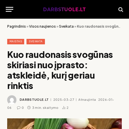
Pagrindinis
»
Visos naujienos
»
Sveikata
»
Kuo raudonasis svogūnas skiriasi nuo įprasto: atskleidė, kurį geriau rinktis
MAISTAS
SVEIKATA
Kuo raudonasis svogūnas
skiriasi nuo įprasto:
atskleidė, kurį geriau
rinktis
DARBSTUOLE.LT
2025-03-27
Atnaujinta
2026-01-
06
0
3 min. skaitymo
2