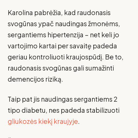
Karolina pabrėžia, kad raudonasis
svogūnas ypač naudingas žmonėms,
sergantiems hipertenzija – net keli jo
vartojimo kartai per savaitę padeda
geriau kontroliuoti kraujospūdį. Be to,
raudonasis svogūnas gali sumažinti
demencijos riziką.
Taip pat jis naudingas sergantiems 2
tipo diabetu, nes padeda stabilizuoti
gliukozės kiekį kraujyje
.