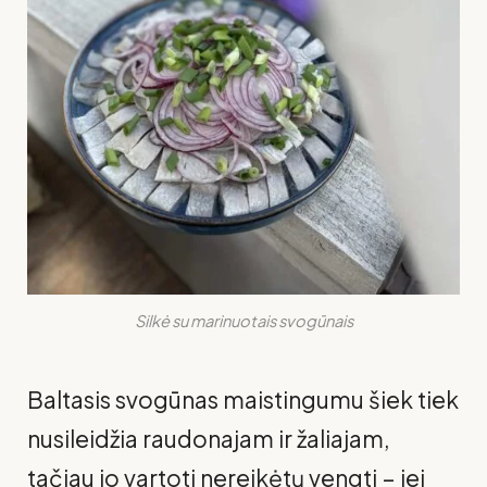
Silkė su marinuotais svogūnais
Baltasis svogūnas maistingumu šiek tiek
nusileidžia raudonajam ir žaliajam,
tačiau jo vartoti nereikėtų vengti – jei