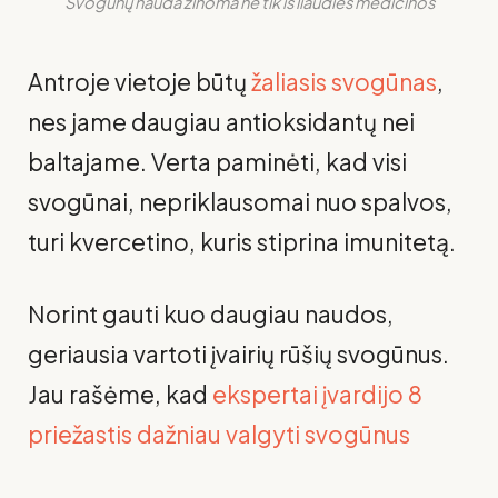
Svogūnų nauda žinoma ne tik iš liaudies medicinos
Antroje vietoje būtų
žaliasis svogūnas
,
nes jame daugiau antioksidantų nei
baltajame. Verta paminėti, kad visi
svogūnai, nepriklausomai nuo spalvos,
turi kvercetino, kuris stiprina imunitetą.
Norint gauti kuo daugiau naudos,
geriausia vartoti įvairių rūšių svogūnus.
Jau rašėme, kad
ekspertai įvardijo 8
priežastis dažniau valgyti svogūnus