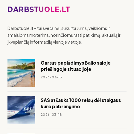
Darbstuole.lt – tai svetainė, sukurta Jums, veiklioms ir
smalsioms moterims, norinčioms rasti patikimą, aktualią ir
įkvepiančią informaciją vienoje vietoje.
Garsus paplūdimys Balio saloje
priešingoje situacijoje
2026-03-18
SAS atšauks 1000 reisų dėl staigaus
kuro pabrangimo
2026-03-18