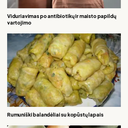
Viduriavimas po antibiotikų ir maisto papildų
vartojimo
Rumuniški balandėliai su kopūstų lapais