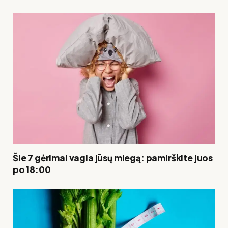
Šie 7 gėrimai vagia jūsų miegą: pamirškite juos
po 18:00