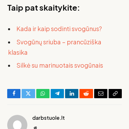
Taip pat skaitykite:
Kada ir kaip sodinti svogūnus?
Svogūnų sriuba – prancūziška
klasika
Silkė su marinuotais svogūnais
Facebook
Twitter
WhatsApp
Telegram
LinkedIn
Reddit
El.
Copy
paštas
Link
darbstuole.lt
Svetainė