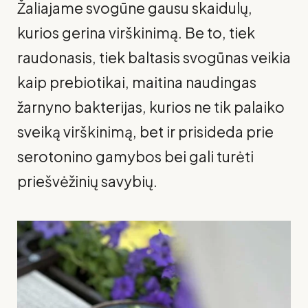
Žaliajame svogūne gausu skaidulų,
kurios gerina virškinimą. Be to, tiek
raudonasis, tiek baltasis svogūnas veikia
kaip prebiotikai, maitina naudingas
žarnyno bakterijas, kurios ne tik palaiko
sveiką virškinimą, bet ir prisideda prie
serotonino gamybos bei gali turėti
priešvėžinių savybių.