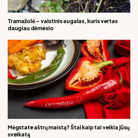
Tramažolė – vaistinis augalas, kuris vertas
daugiau dėmesio
Mėgstate aštrų maistą? Štai kaip tai veikia jūsų
sveikatą