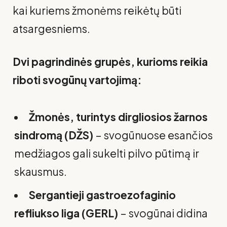
kai kuriems žmonėms reikėtų būti
atsargesniems.
Dvi pagrindinės grupės, kurioms reikia
riboti svogūnų vartojimą:
Žmonės, turintys dirgliosios žarnos
sindromą (DŽS)
– svogūnuose esančios
medžiagos gali sukelti pilvo pūtimą ir
skausmus.
Sergantieji gastroezofaginio
refliukso liga (GERL)
– svogūnai didina