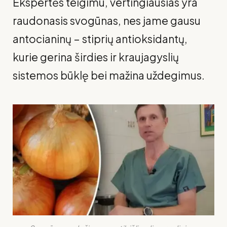
Ekspertės teigimu, vertingiausias yra
raudonasis svogūnas, nes jame gausu
antocianinų – stiprių antioksidantų,
kurie gerina širdies ir kraujagyslių
sistemos būklę bei mažina uždegimus.