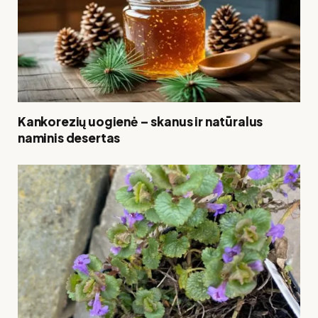
Kankorezių uogienė – skanus ir natūralus
naminis desertas