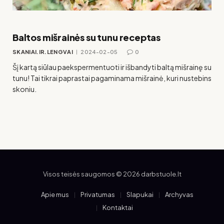
Baltos mišrainės su tunu receptas
SKANIAI.IR.LENGVAI
2024-02-05
0
Šį kartą siūlau paekspermentuoti ir išbandyti baltą mišrainę su
tunu! Tai tikrai paprastai pagaminama mišrainė, kuri nustebins
skoniu.
Visos teisės saugomos © 2026 darbstuole.lt
Apie mus
Privatumas
Slapukai
Archyvas
Kontaktai