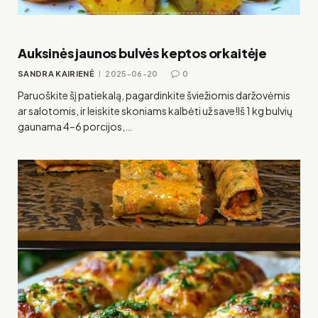
Auksinės jaunos bulvės keptos orkaitėje
SANDRA KAIRIENĖ
2025-06-20
0
Paruoškite šį patiekalą, pagardinkite šviežiomis daržovėmis
ar salotomis, ir leiskite skoniams kalbėti už save!Iš 1 kg bulvių
gaunama 4–6 porcijos,…