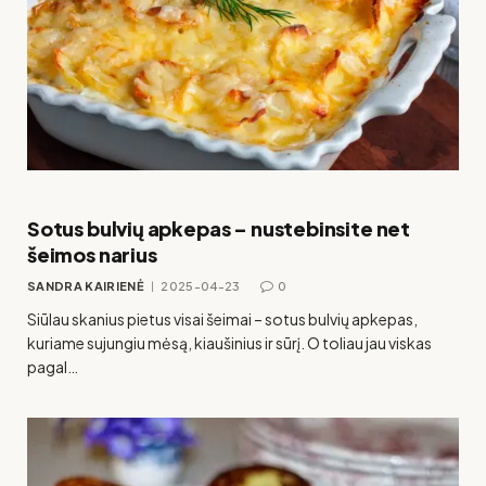
Sotus bulvių apkepas – nustebinsite net
šeimos narius
SANDRA KAIRIENĖ
2025-04-23
0
Siūlau skanius pietus visai šeimai – sotus bulvių apkepas,
kuriame sujungiu mėsą, kiaušinius ir sūrį. O toliau jau viskas
pagal…