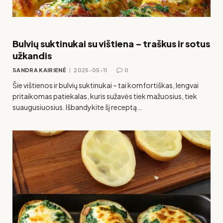
Bulvių suktinukai su vištiena – traškus ir sotus
užkandis
SANDRA KAIRIENĖ
2025-05-11
0
Šie vištienos ir bulvių suktinukai – tai komfortiškas, lengvai
pritaikomas patiekalas, kuris sužavės tiek mažuosius, tiek
suaugusiuosius. Išbandykite šį receptą…