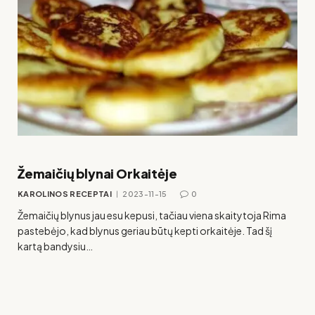
Žemaičių blynai Orkaitėje
KAROLINOS RECEPTAI
2023-11-15
0
Žemaičių blynus jau esu kepusi, tačiau viena skaitytoja Rima
pastebėjo, kad blynus geriau būtų kepti orkaitėje. Tad šį
kartą bandysiu…