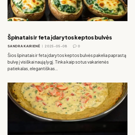
Špinatais ir feta įdarytos keptos bulvės
SANDRA KAIRIENĖ
2025-05-08
0
Šios špinatais ir feta įdarytos keptos bulvės pakelia paprastą
bulvę į visiškai naują lygį. Tinka kaip sotus vakarienės
patiekalas, elegantiškas…