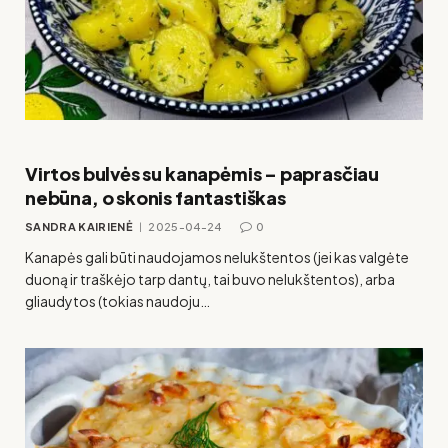
Virtos bulvės su kanapėmis – paprasčiau
nebūna, o skonis fantastiškas
SANDRA KAIRIENĖ
2025-04-24
0
Kanapės gali būti naudojamos nelukštentos (jei kas valgėte
duoną ir traškėjo tarp dantų, tai buvo nelukštentos), arba
gliaudytos (tokias naudoju…