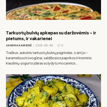
Tarkuotų bulvių apkepas su daržovėmis – ir
pietums, ir vakarienei
SANDRA KAIRIENĖ
2025-05-05
0
Traškus, auksinis tarkuotų bulvių pagrindas, o ant jo –
karamelizuoti svogūnai, saldžiosios paprikos ir kreminis
kiaušinių-jogurto įdaras su lydytu mocarelos…