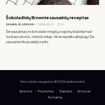
Šokoladinių Brownie sausainių receptas
SKANIAI.IR.LENGVAI
2024-02-11
0
Šie sausainiai yra šokolado megėjų svajonių išsipildymas!
Sodraus skonio, minkšti viduje, tikrai nepaliks abėjingų! Šie
sausainiai tikrai saldūs ir pilni…
Visos teisės saugomos © 2026 darbstuole.lt
Apie mus
Privatumas
Slapukai
Archyvas
Kontaktai