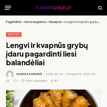
Pagrindinis
»
Visos naujienos
»
Receptai
»
Lengvi ir kvapnūs grybų įdaru pagardinti liesi balandėliai
RECEPTAI
Lengvi ir kvapnūs grybų
įdaru pagardinti liesi
balandėliai
SANDRA KAIRIENĖ
2025-05-26
Atnaujinta
2026-01-
26
1
3 min. skaitymo
157