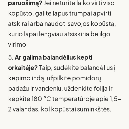
paruošimą?
Jei neturite laiko virti viso
kopūsto, galite lapus trumpai apvirti
atskirai arba naudoti savojos kopūstą,
kurio lapai lengviau atsiskiria be ilgo
virimo.
Ar galima balandėlius kepti
orkaitėje?
Taip, sudėkite balandėlius į
kepimo indą, užpilkite pomidorų
padažu ir vandeniu, uždenkite folija ir
kepkite 180 °C temperatūroje apie 1,5–
2 valandas, kol kopūstai suminkštės.