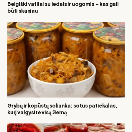
Belgiški vafliai su ledais ir uogomis – kas gali
būti skaniau
Grybų ir kopūstų solianka: sotus patiekalas,
kurį valgysite visą žiemą