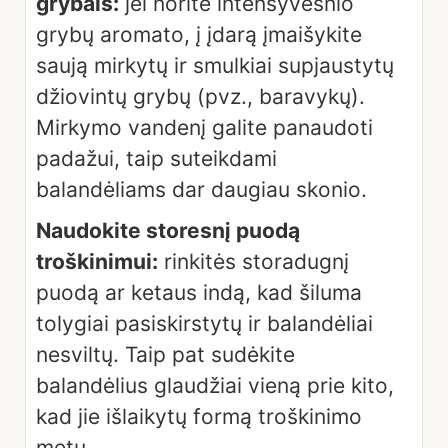
grybais:
jei norite intensyvesnio
grybų aromato, į įdarą įmaišykite
saują mirkytų ir smulkiai supjaustytų
džiovintų grybų (pvz., baravykų).
Mirkymo vandenį galite panaudoti
padažui, taip suteikdami
balandėliams dar daugiau skonio.
Naudokite storesnį puodą
troškinimui:
rinkitės storadugnį
puodą ar ketaus indą, kad šiluma
tolygiai pasiskirstytų ir balandėliai
nesviltų. Taip pat sudėkite
balandėlius glaudžiai vieną prie kito,
kad jie išlaikytų formą troškinimo
metu.