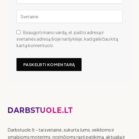
Išsaugoti mano vardą, el. pašto adresą ir
svetainės adresą šioje naršyklėje, kad galėčiau kitą
kartą komentuoti.
Darbstuole.lt – tai svetainė, sukurta Jums, veiklioms ir
smalsioms moterims, norinčioms rasti patikimą, aktualią ir