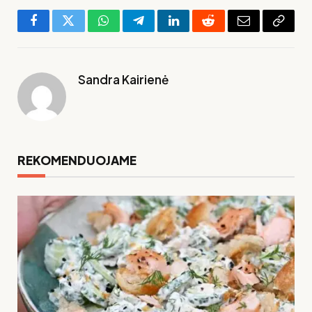
Facebook
Twitter
WhatsApp
Telegram
LinkedIn
Reddit
El.
Copy
paštas
Link
Sandra Kairienė
REKOMENDUOJAME