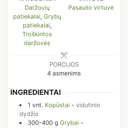
Daržovių
Pasaulio virtuvė
patiekalai
,
Grybų
patiekalai
,
Troškintos
daržovės
PORCIJOS
4
asmenims
INGREDIENTAI
1
vnt.
Kopūstai
-
vidutinio
dydžio
300-400
g
Grybai
-