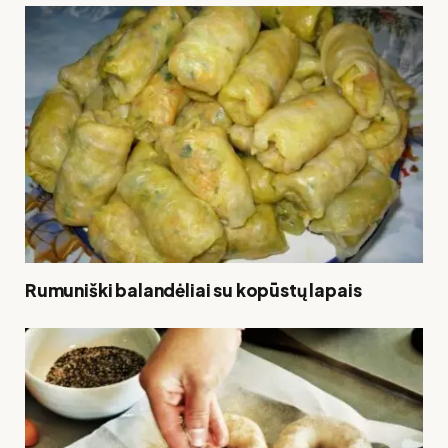
Rumuniški balandėliai su kopūstų lapais