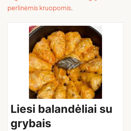
perlinėmis kruopomis
.
Liesi balandėliai su
grybais