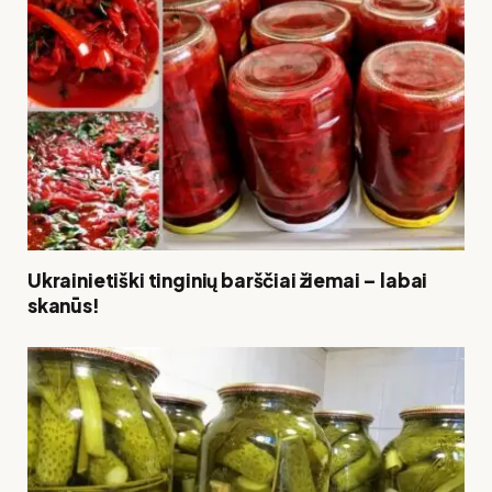
Ukrainietiški tinginių barščiai žiemai – labai
skanūs!