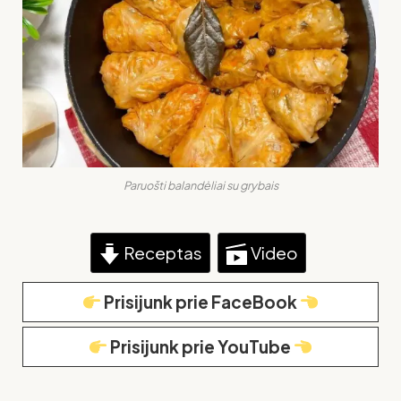
Paruošti balandėliai su grybais
Receptas
Video
Prisijunk prie FaceBook
Prisijunk prie YouTube