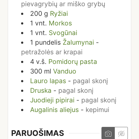
pievagrybių ar miško grybų
200
g
Ryžiai
1
vnt.
Morkos
1
vnt.
Svogūnai
1
pundelis
Žalumynai
-
petražolės ar krapai
4
v.š.
Pomidorų pasta
300
ml
Vanduo
Lauro lapas
-
pagal skonį
Druska
-
pagal skonį
Juodieji pipirai
-
pagal skonį
Augalinis aliejus
-
kepimui
PARUOŠIMAS