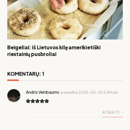
Beigeliai: iš Lietuvos kilę amerikietiški
riestainių pusbroliai
KOMENTARŲ: 1
Andris Veinbaums
paskelbė
2025-05-26 2:44 am
ATSAKYTI