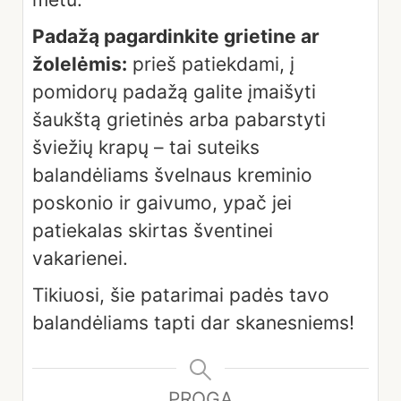
Padažą pagardinkite grietine ar
žolelėmis:
prieš patiekdami, į
pomidorų padažą galite įmaišyti
šaukštą grietinės arba pabarstyti
šviežių krapų – tai suteiks
balandėliams švelnaus kreminio
poskonio ir gaivumo, ypač jei
patiekalas skirtas šventinei
vakarienei.
Tikiuosi, šie patarimai padės tavo
balandėliams tapti dar skanesniems!
PROGA