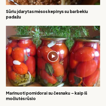
Sūriu įdarytas mėsos kepinys su barbekiu
padažu
Marinuoti pomidorai su česnaku – kaip iš
močiutės rūsio