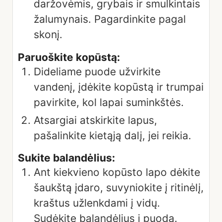
daržovėmis, grybais ir smulkintais
žalumynais. Pagardinkite pagal
skonį.
Paruoškite kopūstą:
Dideliame puode užvirkite
vandenį, įdėkite kopūstą ir trumpai
pavirkite, kol lapai suminkštės.
Atsargiai atskirkite lapus,
pašalinkite kietąją dalį, jei reikia.
Sukite balandėlius:
Ant kiekvieno kopūsto lapo dėkite
šaukštą įdaro, suvyniokite į ritinėlį,
kraštus užlenkdami į vidų.
Sudėkite balandėlius į puodą.