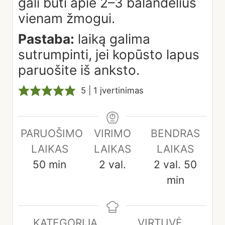
gali būti apie 2–3 balandėlius
vienam žmogui.
Pastaba:
laiką galima
sutrumpinti, jei kopūsto lapus
paruošite iš anksto.
5
| 1 įvertinimas
PARUOŠIMO
VIRIMO
BENDRAS
LAIKAS
LAIKAS
LAIKAS
minutes
hours
hours
minut
50
min
2
val.
2
val.
50
min
KATEGORIJA
VIRTUVĖ