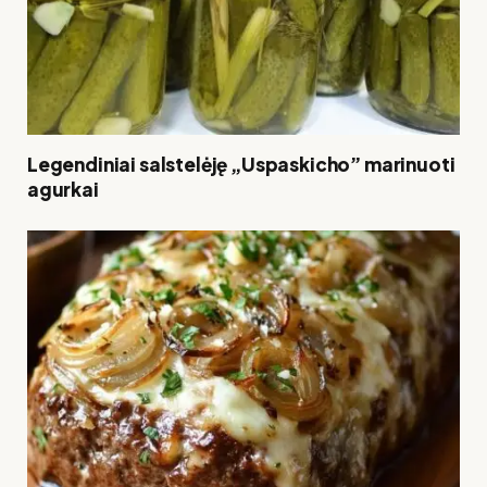
Legendiniai salstelėję „Uspaskicho” marinuoti
agurkai