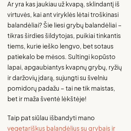
Ar yra kas jaukiau už kvapą, sklindantį iš
virtuvės, kai ant viryklės lėtai troškinasi
balandėliai? Šie liesi grybų balandėliai –
tikras širdies šildytojas, puikiai tinkantis
tiems, kurie ieško lengvo, bet sotaus
patiekalo be mėsos. Sultingi kopūsto
lapai, apgaubiantys kvapnų grybų, ryžių
ir daržovių įdarą, sujungti su švelniu
pomidorų padažu – tai ne tik maistas,
bet ir maža šventė lėkštėje!
Taip pat siūlau išbandyti mano
vegetariškus balandėlius su grybais ir