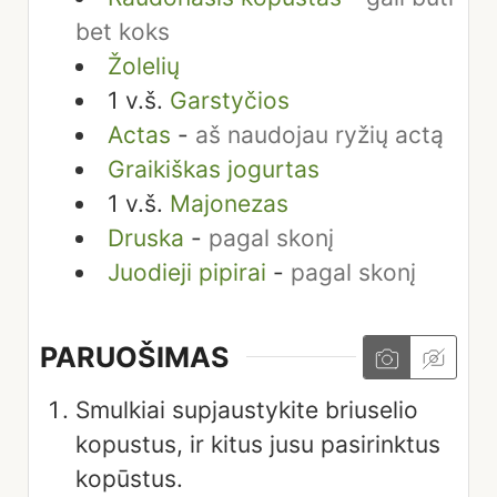
bet koks
Žolelių
1
v.š.
Garstyčios
Actas
-
aš naudojau ryžių actą
Graikiškas jogurtas
1
v.š.
Majonezas
Druska
-
pagal skonį
Juodieji pipirai
-
pagal skonį
PARUOŠIMAS
Smulkiai supjaustykite briuselio
kopustus, ir kitus jusu pasirinktus
kopūstus.