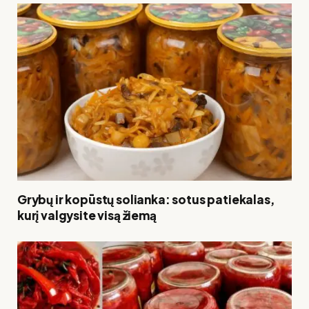
Grybų ir kopūstų solianka: sotus patiekalas,
kurį valgysite visą žiemą