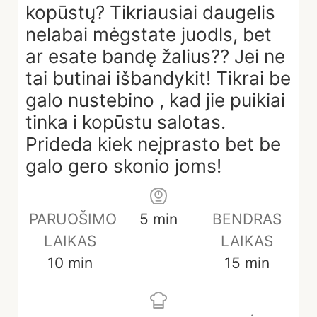
kopūstų? Tikriausiai daugelis
nelabai mėgstate juodls, bet
ar esate bandę žalius?? Jei ne
tai butinai išbandykit! Tikrai be
galo nustebino , kad jie puikiai
tinka i kopūstu salotas.
Prideda kiek neįprasto bet be
galo gero skonio joms!
Papildomas
minutes
PARUOŠIMO
5
min
BENDRAS
laikas
LAIKAS
LAIKAS
minutes
minutes
10
min
15
min