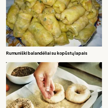
Rumuniški balandėliai su kopūstų lapais