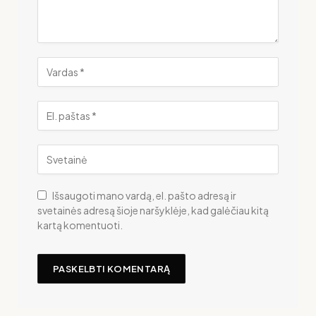
Išsaugoti mano vardą, el. pašto adresą ir
svetainės adresą šioje naršyklėje, kad galėčiau kitą
kartą komentuoti.