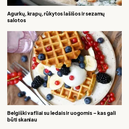
Agurkų, krapų, rūkytos lašišos ir sezamų
salotos
Belgiški vafliai su ledais ir uogomis – kas gali
būti skaniau