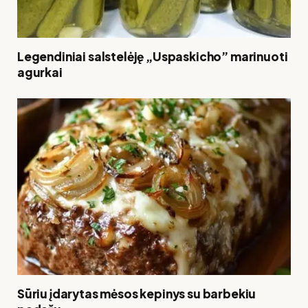
Legendiniai salstelėję „Uspaskicho” marinuoti
agurkai
Sūriu įdarytas mėsos kepinys su barbekiu