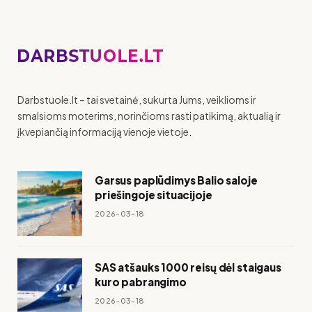
Darbstuole.lt – tai svetainė, sukurta Jums, veiklioms ir
smalsioms moterims, norinčioms rasti patikimą, aktualią ir
įkvepiančią informaciją vienoje vietoje.
Garsus paplūdimys Balio saloje
priešingoje situacijoje
2026-03-18
SAS atšauks 1000 reisų dėl staigaus
kuro pabrangimo
2026-03-18