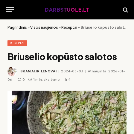
Pagrindinis
»
Visos naujienos
»
Receptai
»
Briuselio kopūsto salotos
RECEPTAI
Briuselio kopūsto salotos
SKANIAI.IR.LENGVAI
2024-03-03
Atnaujinta
2026-01-
06
0
1 min. skaitymo
4