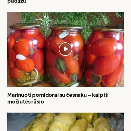
padažu
Marinuoti pomidorai su česnaku – kaip iš
močiutės rūsio