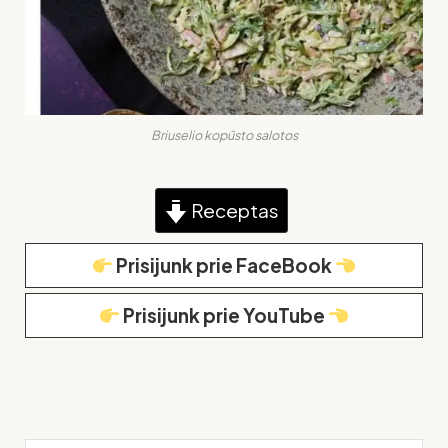
Briuselio kopūsto salotos
Receptas
Prisijunk prie FaceBook
Prisijunk prie YouTube