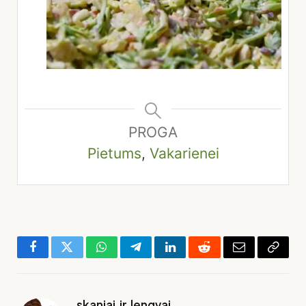
PROGA
Pietums
,
Vakarienei
Facebook
Twitter
WhatsApp
Telegram
LinkedIn
Reddit
El.
Copy
paštas
Link
skaniai.ir.lengvai