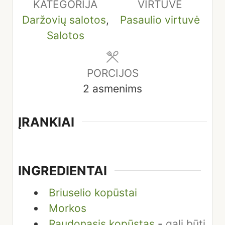
KATEGORIJA
VIRTUVĖ
Daržovių salotos
,
Pasaulio virtuvė
Salotos
PORCIJOS
2
asmenims
ĮRANKIAI
INGREDIENTAI
Briuselio kopūstai
Morkos
Raudonasis kopūstas
-
gali būti