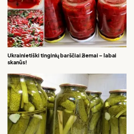
Ukrainietiški tinginių barščiai žiemai – labai
skanūs!