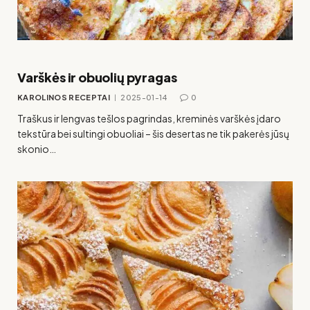
Varškės ir obuolių pyragas
KAROLINOS RECEPTAI
2025-01-14
0
Traškus ir lengvas tešlos pagrindas, kreminės varškės įdaro
tekstūra bei sultingi obuoliai – šis desertas ne tik pakerės jūsų
skonio…