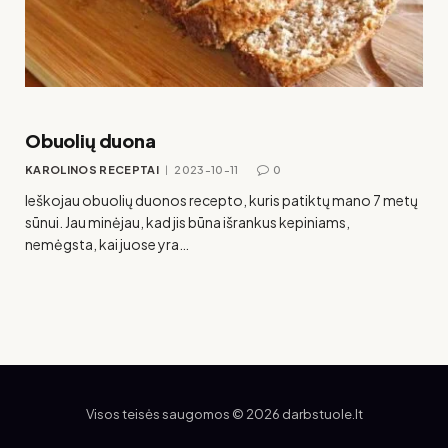
Obuolių duona
KAROLINOS RECEPTAI
2023-10-11
0
Ieškojau obuolių duonos recepto, kuris patiktų mano 7 metų
sūnui. Jau minėjau, kad jis būna išrankus kepiniams,
nemėgsta, kai juose yra…
Visos teisės saugomos © 2026 darbstuole.lt