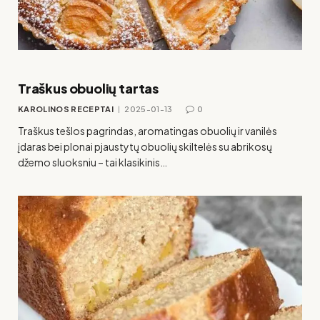
Traškus obuolių tartas
KAROLINOS RECEPTAI
2025-01-13
0
Traškus tešlos pagrindas, aromatingas obuolių ir vanilės
įdaras bei plonai pjaustytų obuolių skiltelės su abrikosų
džemo sluoksniu – tai klasikinis…