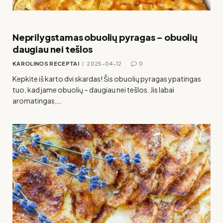
Neprilygstamas obuolių pyragas – obuolių
daugiau nei tešlos
KAROLINOS RECEPTAI
2025-04-12
0
Kepkite iš karto dvi skardas! Šis obuolių pyragas ypatingas
tuo, kad jame obuolių – daugiau nei tešlos. Jis labai
aromatingas,…