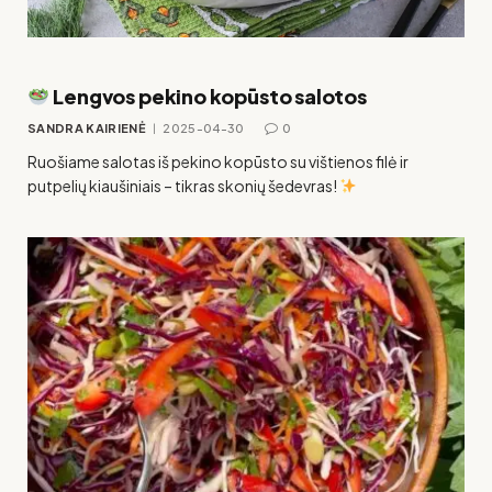
Lengvos pekino kopūsto salotos
SANDRA KAIRIENĖ
2025-04-30
0
Ruošiame salotas iš pekino kopūsto su vištienos filė ir
putpelių kiaušiniais – tikras skonių šedevras!