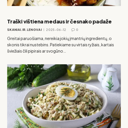
Traški vištiena medaus ir česnako padaže
SKANIAI.IR.LENGVAI
2025-06-12
0
Greitai paruošiama, nereikia jokių įmantrių ingredientų, o
skonis tikrai nustebins. Patiekiame su virtais ryžiais, kartais
šviežiais čili pipirais ar svogūno…