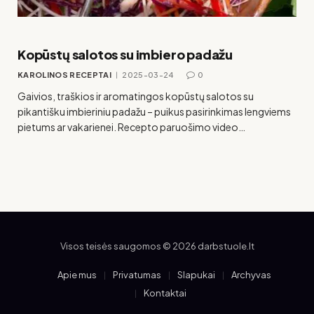
Kopūstų salotos su imbiero padažu
KAROLINOS RECEPTAI
2025-03-24
0
Gaivios, traškios ir aromatingos kopūstų salotos su
pikantišku imbieriniu padažu – puikus pasirinkimas lengviems
pietums ar vakarienei. Recepto paruošimo video…
Visos teisės saugomos © 2026 darbstuole.lt
Apie mus
Privatumas
Slapukai
Archyvas
Kontaktai