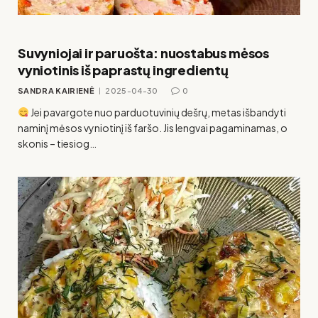
Suvyniojai ir paruošta: nuostabus mėsos
vyniotinis iš paprastų ingredientų
SANDRA KAIRIENĖ
2025-04-30
0
Jei pavargote nuo parduotuvinių dešrų, metas išbandyti
naminį mėsos vyniotinį iš faršo. Jis lengvai pagaminamas, o
skonis – tiesiog…