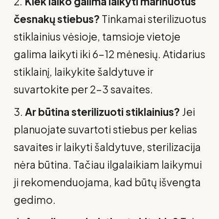
Kiek laiko galima laikyti marinuotus
česnakų stiebus?
Tinkamai sterilizuotus
stiklainius vėsioje, tamsioje vietoje
galima laikyti iki 6–12 mėnesių. Atidarius
stiklainį, laikykite šaldytuve ir
suvartokite per 2–3 savaites.
Ar būtina sterilizuoti stiklainius?
Jei
planuojate suvartoti stiebus per kelias
savaites ir laikyti šaldytuve, sterilizacija
nėra būtina. Tačiau ilgalaikiam laikymui
ji rekomenduojama, kad būtų išvengta
gedimo.