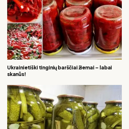
Ukrainietiški tinginių barščiai žiemai – labai
skanūs!