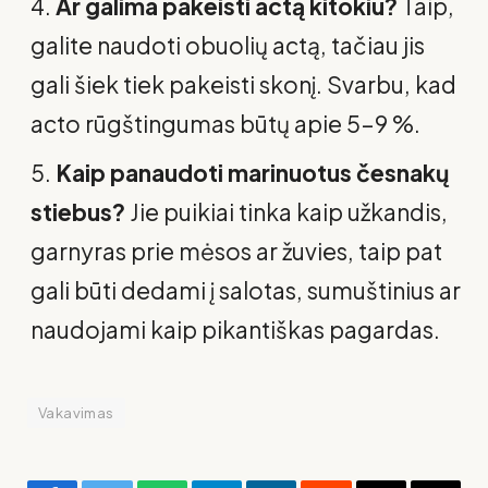
Ar galima pakeisti actą kitokiu?
Taip,
galite naudoti obuolių actą, tačiau jis
gali šiek tiek pakeisti skonį. Svarbu, kad
acto rūgštingumas būtų apie 5–9 %.
Kaip panaudoti marinuotus česnakų
stiebus?
Jie puikiai tinka kaip užkandis,
garnyras prie mėsos ar žuvies, taip pat
gali būti dedami į salotas, sumuštinius ar
naudojami kaip pikantiškas pagardas.
Vakavimas