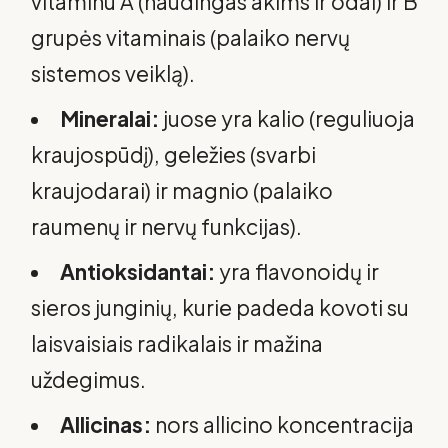
vitaminu A (naudingas akims ir odai) ir B
grupės vitaminais (palaiko nervų
sistemos veiklą).
Mineralai:
juose yra kalio (reguliuoja
kraujospūdį), geležies (svarbi
kraujodarai) ir magnio (palaiko
raumenų ir nervų funkcijas).
Antioksidantai:
yra flavonoidų ir
sieros junginių, kurie padeda kovoti su
laisvaisiais radikalais ir mažina
uždegimus.
Allicinas:
nors allicino koncentracija