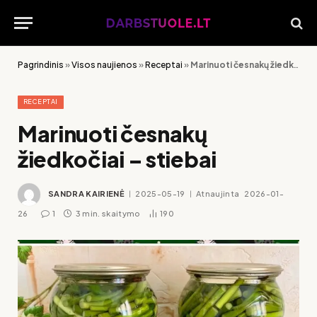
Pagrindinis
»
Visos naujienos
»
Receptai
»
Marinuoti česnakų žiedkočiai – stiebai
RECEPTAI
Marinuoti česnakų
žiedkočiai – stiebai
SANDRA KAIRIENĖ
2025-05-19
Atnaujinta
2026-01-
26
1
3 min. skaitymo
190