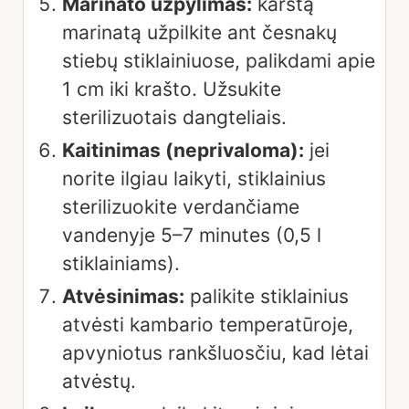
Marinato užpylimas:
karštą
marinatą užpilkite ant česnakų
stiebų stiklainiuose, palikdami apie
1 cm iki krašto. Užsukite
sterilizuotais dangteliais.
Kaitinimas (neprivaloma):
jei
norite ilgiau laikyti, stiklainius
sterilizuokite verdančiame
vandenyje 5–7 minutes (0,5 l
stiklainiams).
Atvėsinimas:
palikite stiklainius
atvėsti kambario temperatūroje,
apvyniotus rankšluosčiu, kad lėtai
atvėstų.