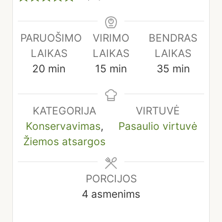
PARUOŠIMO
VIRIMO
BENDRAS
LAIKAS
LAIKAS
LAIKAS
minutes
minutes
minutes
20
min
15
min
35
min
KATEGORIJA
VIRTUVĖ
Konservavimas
,
Pasaulio virtuvė
Žiemos atsargos
PORCIJOS
4
asmenims