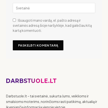
Išsaugoti mano vardą, el. pašto adresą ir
svetainės adresą šioje naršyklėje, kad galėčiau kitą
kartą komentuoti.
Darbstuole.lt – tai svetainė, sukurta Jums, veiklioms ir
smalsioms moterims, norinčioms rasti patikimą, aktualią ir
įkvepiančią informaciją vienoje vietoje.