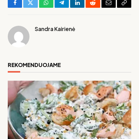
Facebook
Twitter
WhatsApp
Telegram
LinkedIn
Reddit
El.
Copy
paštas
Link
Sandra Kairienė
REKOMENDUOJAME