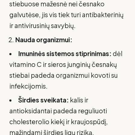
stiebuose mažesnė nei česnako
galvutėse, jis vis tiek turi antibakterinių
ir antivirusinių savybių.
Nauda organizmui:
Imuninės sistemos stiprinimas:
dėl
vitamino C ir sieros junginių česnakų
stiebai padeda organizmui kovoti su
infekcijomis.
Širdies sveikata:
kalis ir
antioksidantai padeda reguliuoti
cholesterolio kiekį ir kraujospūdį,
mažindami širdies ligų riziką.