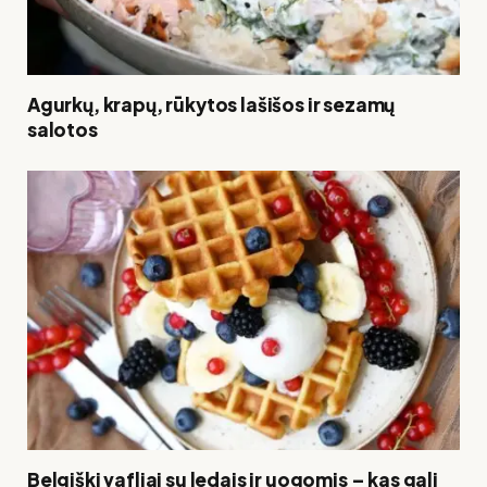
Agurkų, krapų, rūkytos lašišos ir sezamų
salotos
Belgiški vafliai su ledais ir uogomis – kas gali