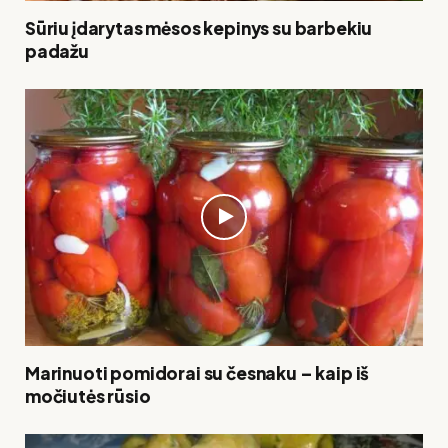
Sūriu įdarytas mėsos kepinys su barbekiu
padažu
Marinuoti pomidorai su česnaku – kaip iš
močiutės rūsio