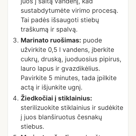
juos į šaltą vandenį, kad
sustabdytumėte virimo procesą.
Tai padės išsaugoti stiebų
traškumą ir spalvą.
Marinato ruošimas:
puode
užvirkite 0,5 l vandens, įberkite
cukrų, druską, juoduosius pipirus,
lauro lapus ir gvazdikėlius.
Pavirkite 5 minutes, tada įpilkite
actą ir išjunkite ugnį.
Žiedkočiai į stiklainius:
sterilizuokite stiklainius ir sudėkite
į juos blanširuotus česnakų
stiebus.