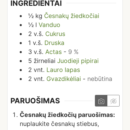
INGREDIENTAI
½
kg
Česnakų žiedkočiai
½
l
Vanduo
2
v.š.
Cukrus
1
v.š.
Druska
3
v.š.
Actas
-
9 %
5
žirneliai
Juodieji pipirai
2
vnt.
Lauro lapas
2
vnt.
Gvazdikėliai
-
nebūtina
PARUOŠIMAS
Česnakų žiedkočių paruošimas:
nuplaukite česnakų stiebus,