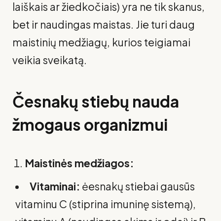
laiškais ar žiedkočiais) yra ne tik skanus,
bet ir naudingas maistas. Jie turi daug
maistinių medžiagų, kurios teigiamai
veikia sveikatą.
Česnakų stiebų nauda
žmogaus organizmui
Maistinės medžiagos:
Vitaminai:
ėesnakų stiebai gausūs
vitaminu C (stiprina imuninę sistemą),