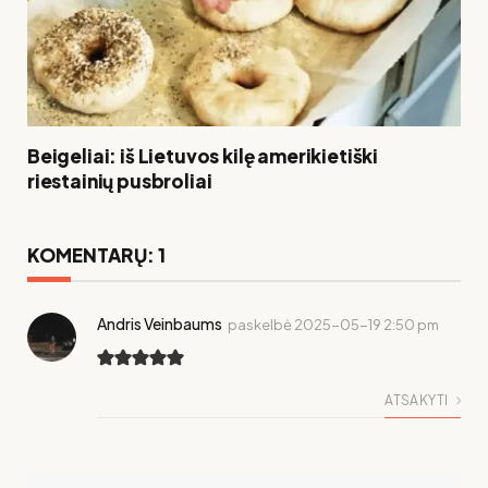
Beigeliai: iš Lietuvos kilę amerikietiški
riestainių pusbroliai
KOMENTARŲ: 1
Andris Veinbaums
paskelbė
2025-05-19 2:50 pm
ATSAKYTI