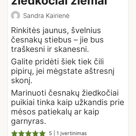
žiedkočiai žiemai
Sandra Kairienė
Rinkitės jaunus, švelnius
česnakų stiebus – jie bus
traškesni ir skanesni.
Galite pridėti šiek tiek čili
pipirų, jei mėgstate aštresnį
skonį.
Marinuoti česnakų žiedkočiai
puikiai tinka kaip užkandis prie
mėsos patiekalų ar kaip
garnyras.
5
| 1 įvertinimas