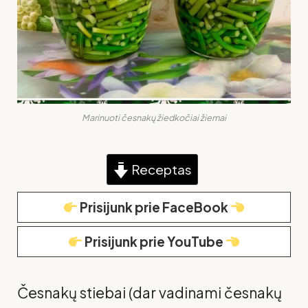
Marinuoti česnakų žiedkočiai žiemai
Receptas
Prisijunk prie FaceBook
Prisijunk prie YouTube
Česnakų stiebai (dar vadinami česnakų