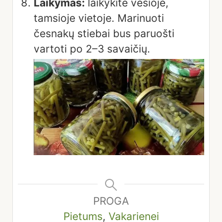
Laikymas:
laikykite vėsioje,
tamsioje vietoje. Marinuoti
česnakų stiebai bus paruošti
vartoti po 2–3 savaičių.
PROGA
Pietums
,
Vakarienei