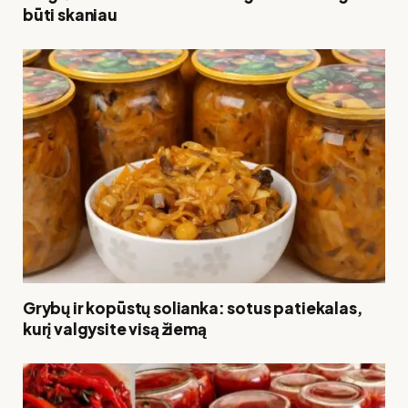
būti skaniau
Grybų ir kopūstų solianka: sotus patiekalas,
kurį valgysite visą žiemą