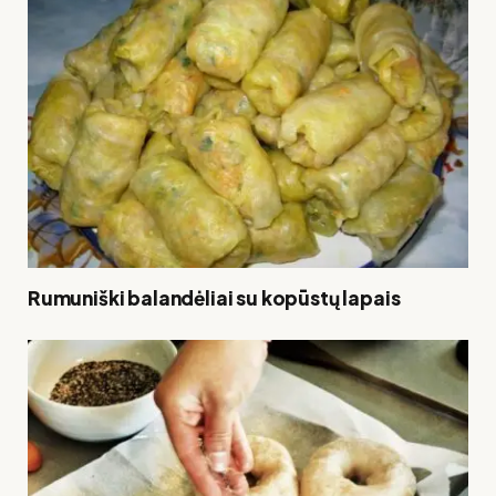
Rumuniški balandėliai su kopūstų lapais